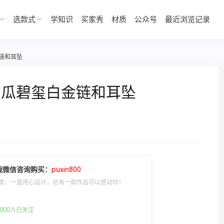
选款式
学知识
买家秀
材质
公众号
最近浏览记录
链和耳坠
西瓜碧玺白金链和耳坠
我微信咨询购买：
puxin800
舍，一直用心设计，总有一款作品可以感动你！
000人已关注