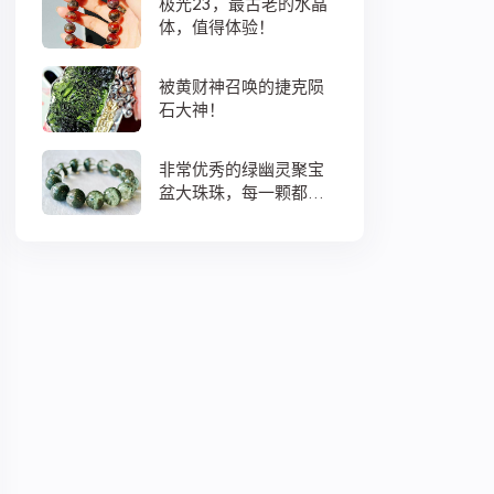
极光23，最古老的水晶
体，值得体验！
被黄财神召唤的捷克陨
石大神！
非常优秀的绿幽灵聚宝
盆大珠珠，每一颗都蕴
藏着大地母亲浓浓的爱
意