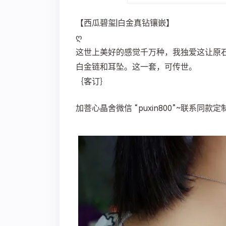
【西瓜碧玺|白金真钻镶嵌】
ღ
这世上美好的感觉千万种，我独爱这让原
白金链和耳坠。这一套，可传世。
｛客订｝ ​​​​
加菩心晶舍微信 “puxin800”~联系同款定