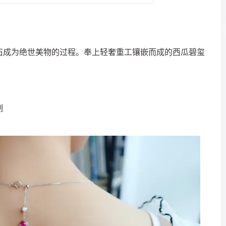
石成为绝世美物的过程。奉上轻奢重工镶嵌而成的西瓜碧玺
制