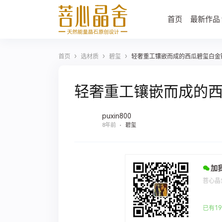
首页
最新作品
›
›
›
首页
选材质
碧玺
轻奢重工镶嵌而成的西瓜碧玺白金
轻奢重工镶嵌而成的
puxin800
8年前
碧玺
加
菩心晶
已有19