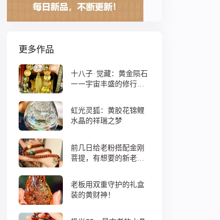
更多作品
十八子·觉藏：黄金陨石
——宇宙丰盛的修行之
数
虹光灵狐：黄胶花锦鲤
水晶的祥瑞之梦
前几日给老粉搭配金刚
菩提，有想要的新老
粉，都可以来排队
老板用双重守护的礼盒
装的黄财神！