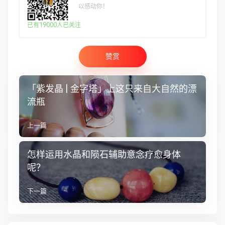
以感动你！
已有19000人已关注
赞赏
「紫发晶 | 金字塔」上这只来自大自然的漂
流瓶
上一篇
怎样运用水晶和陨石辅助意念疗愈身体
呢？
下一篇