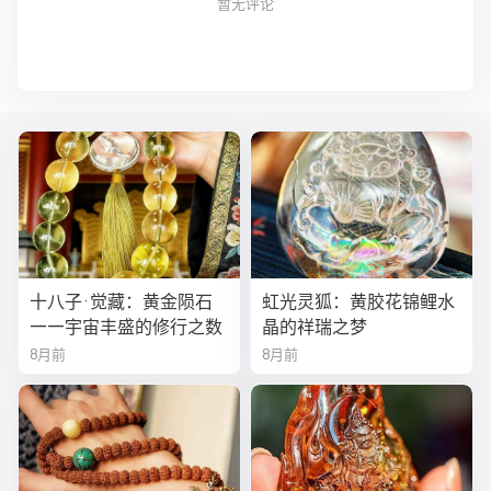
暂无评论
十八子·觉藏：黄金陨石
虹光灵狐：黄胶花锦鲤水
——宇宙丰盛的修行之数
晶的祥瑞之梦
8月前
8月前