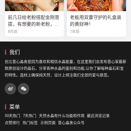
前几日给老粉搭配金刚菩
老板用双重守护的礼盒装
提，有想要的新老粉，都
的黄财神！
可以来排队
8月前
1年前
我们
创立菩心晶舍是因为喜欢和相信水晶能量，在这里我们会发布菩心家最新
款原创设计的晶石，分享各种水晶的鉴别和功能,让你了解每种晶石彩宝
的特性。选材上确保纯天然，设计上倾注我们全部的爱与慈悲。
菜单
30天热门
7天热门
天然水晶有什么功能和作用
最近浏览记录
点赞排行
热门标签
示例页面
菩心晶舍公众号