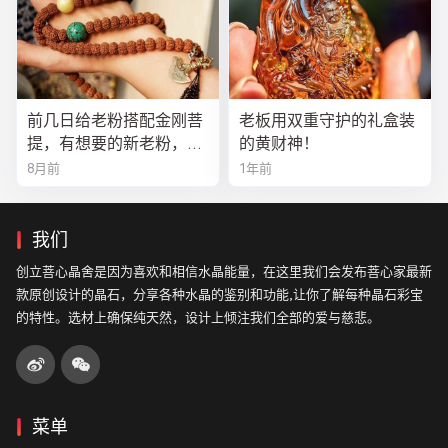
前几日给老粉搭配金刚菩
老板用双重守护的礼盒装
提，有想要的新老粉，都
的黄财神！
可以来排队
8月前
1年前
我们
创立菩心晶舍是因为喜欢和相信水晶能量，在这里我们会发布菩心家最新
款原创设计的晶石，分享各种水晶的鉴别和功能,让你了解每种晶石彩宝
的特性。选材上确保纯天然，设计上倾注我们全部的爱与慈悲。
菜单