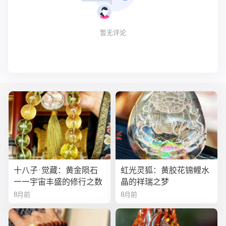
暂无评论
十八子·觉藏：黄金陨石
虹光灵狐：黄胶花锦鲤水
——宇宙丰盛的修行之数
晶的祥瑞之梦
8月前
8月前