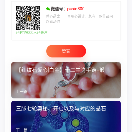
微信号：
puxin800
菩心晶舍，一直用心设计，总有一款作品可
以感动你！
已有19000人已关注
赞赏
【红纹石爱心|白金】十二生肖手链-猴
上一篇
三脉七轮奥秘、开启以及与对应的晶石
下一篇