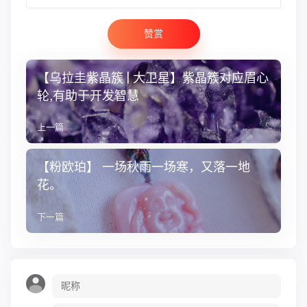
赞赏
【乌拉圭紫晶簇 | 大卫星】紫晶簇对应眉心
轮,有助于开发智慧
上一篇
【粉欧珀】 ​​​​一场秋雨一场寒，又落一地
花。
下一篇