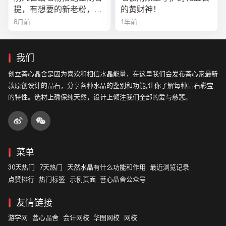
提，有想要的新老粉，都
的黄财神！
可以来排队
8月前
1年前
我们
创立菩心晶舍是因为喜欢和相信水晶能量，在这里我们会发布菩心家最新
款原创设计的晶石，分享各种水晶的鉴别和功能,让你了解每种晶石彩宝
的特性。选材上确保纯天然，设计上倾注我们全部的爱与慈悲。
菜单
30天热门
7天热门
天然水晶有什么功能和作用
最近浏览记录
点赞排行
热门标签
示例页面
菩心晶舍公众号
友情链接
游学网
菩心晶舍
会计网校
华图网校
网校