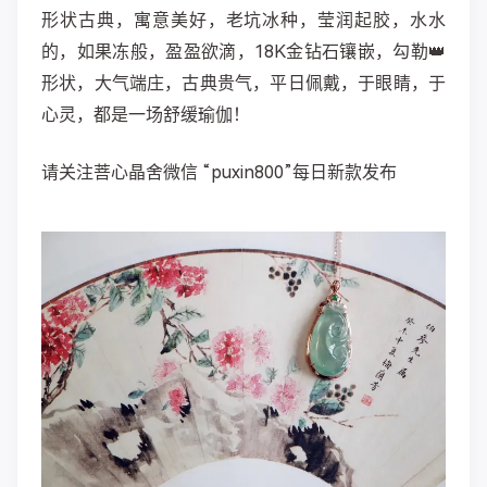
形状古典，寓意美好，老坑冰种，莹润起胶，水水
的，如果冻般，盈盈欲滴，18K金钻石镶嵌，勾勒👑
形状，大气端庄，古典贵气，平日佩戴，于眼睛，于
心灵，都是一场舒缓瑜伽！
请关注菩心晶舍微信 “puxin800”每日新款发布