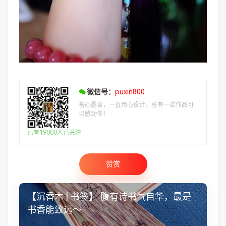
微信号：
puxin800
菩心晶舍，一直用心设计，总有一款作品可
以感动你！
已有19000人已关注
赞赏
【沉香木 | 书签】 腹有诗书气自华，最是
书香能致远～