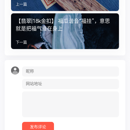
上一篇
【翡翠|18k金扣】 福瓜谐音“福挂”，意思
就是把福气挂在身上
下一篇