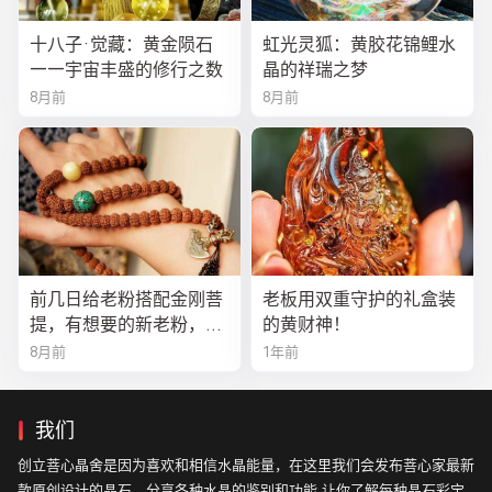
十八子·觉藏：黄金陨石
虹光灵狐：黄胶花锦鲤水
——宇宙丰盛的修行之数
晶的祥瑞之梦
8月前
8月前
前几日给老粉搭配金刚菩
老板用双重守护的礼盒装
提，有想要的新老粉，都
的黄财神！
可以来排队
8月前
1年前
我们
创立菩心晶舍是因为喜欢和相信水晶能量，在这里我们会发布菩心家最新
款原创设计的晶石，分享各种水晶的鉴别和功能,让你了解每种晶石彩宝