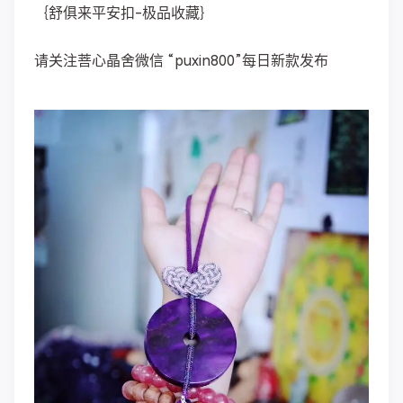
｛舒俱来平安扣-极品收藏｝ ​​​​
请关注菩心晶舍微信 “puxin800”每日新款发布