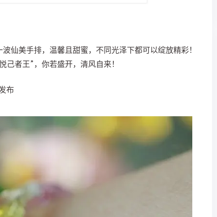
一波仙美手排，温馨且甜蜜，不同光泽下都可以绽放精彩！
悦己者王”，你若盛开，清风自来！
款发布