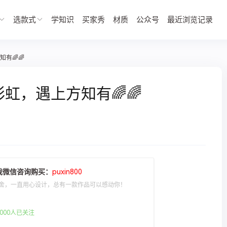
选款式
学知识
买家秀
材质
公众号
最近浏览记录
有🌈🌈
虹，遇上方知有🌈🌈
我微信咨询购买：
puxin800
舍，一直用心设计，总有一款作品可以感动你！
000人已关注