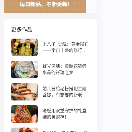
更多作品
十八子·觉藏：黄金陨石
——宇宙丰盛的修行之
数
虹光灵狐：黄胶花锦鲤
水晶的祥瑞之梦
前几日给老粉搭配金刚
菩提，有想要的新老
粉，都可以来排队
老板用双重守护的礼盒
装的黄财神！