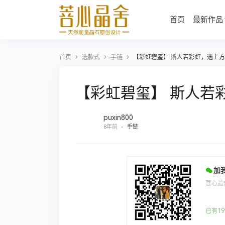
首页
最新作品
›
›
›
首页
选款式
手链
【彩虹碧玺】 斯人若彩虹，遇上方知
【彩虹碧玺】 斯人若彩
puxin800
8年前
手链
加
菩心晶
已有19