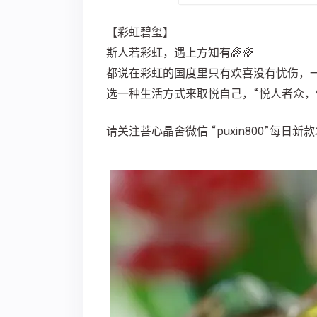
【彩虹碧玺】
斯人若彩虹，遇上方知有🌈🌈
都说在彩虹的国度里只有欢喜没有忧伤，
选一种生活方式来取悦自己，“悦人者众，
请关注菩心晶舍微信 “puxin800”每日新