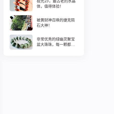
极光23，最古老的水晶
体，值得体验！
被黄财神召唤的捷克陨
石大神！
非常优秀的绿幽灵聚宝
盆大珠珠，每一颗都蕴
藏着大地母亲浓浓的爱
意