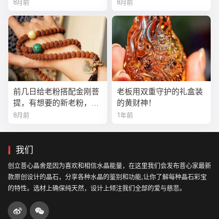
8月前
8月前
前几日给老粉搭配金刚菩
老板用双重守护的礼盒装
提，有想要的新老粉，都
的黄财神！
可以来排队
8月前
1年前
我们
创立菩心晶舍是因为喜欢和相信水晶能量，在这里我们会发布菩心家最新
款原创设计的晶石，分享各种水晶的鉴别和功能,让你了解每种晶石彩宝
的特性。选材上确保纯天然，设计上倾注我们全部的爱与慈悲。