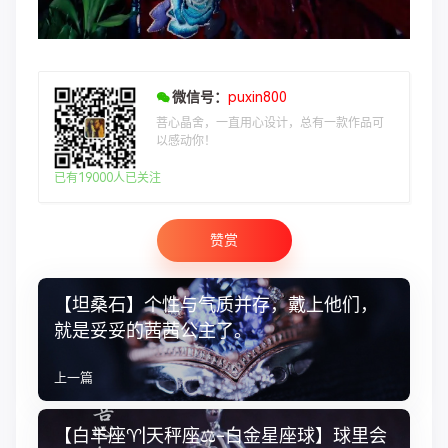
微信号：
puxin800
菩心晶舍，一直用心设计，总有一款作品可
以感动你！
已有19000人已关注
赞赏
【坦桑石】个性与气质并存，戴上他们，
就是妥妥的茜茜公主了。 ​​​​
上一篇
【白羊座♈️|天秤座⚖️-白金星座球】球里会