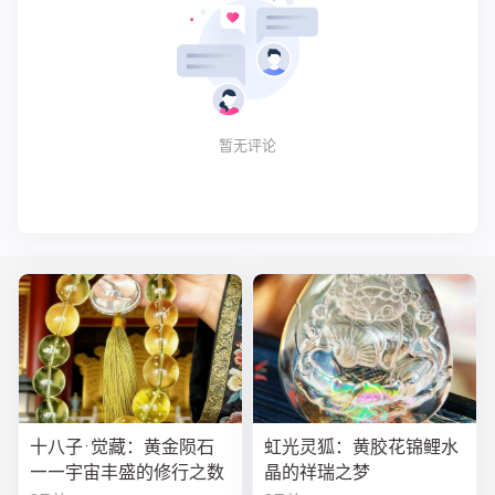
暂无评论
十八子·觉藏：黄金陨石
虹光灵狐：黄胶花锦鲤水
——宇宙丰盛的修行之数
晶的祥瑞之梦