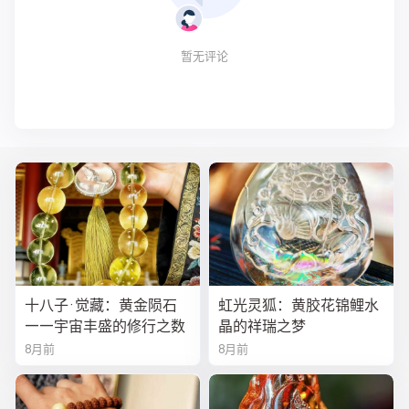
暂无评论
十八子·觉藏：黄金陨石
虹光灵狐：黄胶花锦鲤水
——宇宙丰盛的修行之数
晶的祥瑞之梦
8月前
8月前