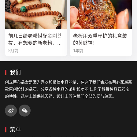
前几日给老粉搭配金刚菩
老板用双重守护的礼盒装
提，有想要的新老粉，都
的黄财神！
可以来排队
8月前
1年前
我们
创立菩心晶舍是因为喜欢和相信水晶能量，在这里我们会发布菩心家最新
款原创设计的晶石，分享各种水晶的鉴别和功能,让你了解每种晶石彩宝
的特性。选材上确保纯天然，设计上倾注我们全部的爱与慈悲。
菜单