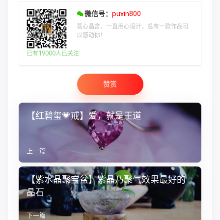
微信号：
puxin800
菩心晶舍，一直用心设计，总有一款作品可
以感动你！
已有19000人已关注
赞赏
【红碧玺💗戒】爱，就是王道
上一篇
【紫水晶聚宝盆】紫晶乃聚气效果最好的
晶石
下一篇