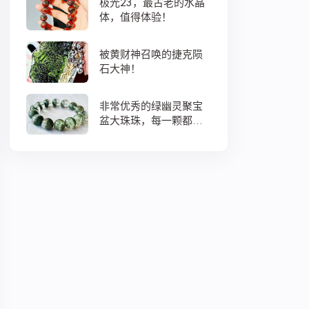
极光23，最古老的水晶
体，值得体验！
被黄财神召唤的捷克陨
石大神！
非常优秀的绿幽灵聚宝
盆大珠珠，每一颗都蕴
藏着大地母亲浓浓的爱
意