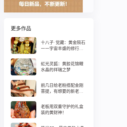
更多作品
十八子·觉藏：黄金陨石
——宇宙丰盛的修行之
数
虹光灵狐：黄胶花锦鲤
水晶的祥瑞之梦
前几日给老粉搭配金刚
菩提，有想要的新老
粉，都可以来排队
老板用双重守护的礼盒
装的黄财神！