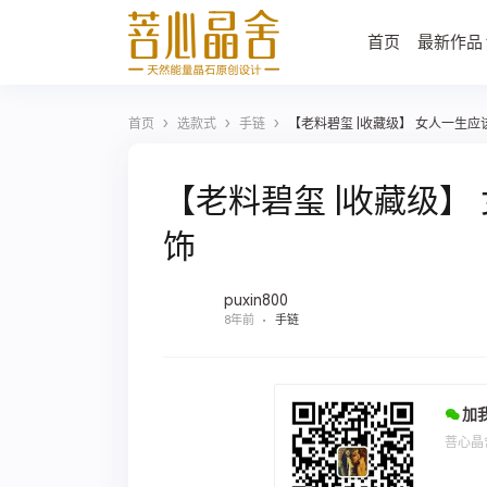
首页
最新作品
›
›
›
首页
选款式
手链
【老料碧玺 |收藏级】 女人一生
【老料碧玺 |收藏级
饰
puxin800
8年前
手链
加
菩心晶