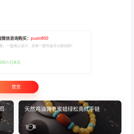
我微信咨询购买：
puxin800
舍，一直用心设计，总有一款作品可以感动你！
000人已关注
赞赏
圈
天然鸡油黄老蜜蜡绿松南红手链
下一篇