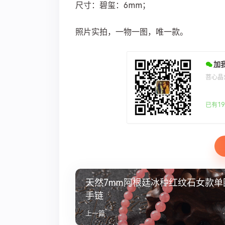
尺寸：碧玺：6mm；
照片实拍，一物一图，唯一款。
加
菩心晶
已有19
天然7mm阿根廷冰种红纹石女款单
手链
上一篇