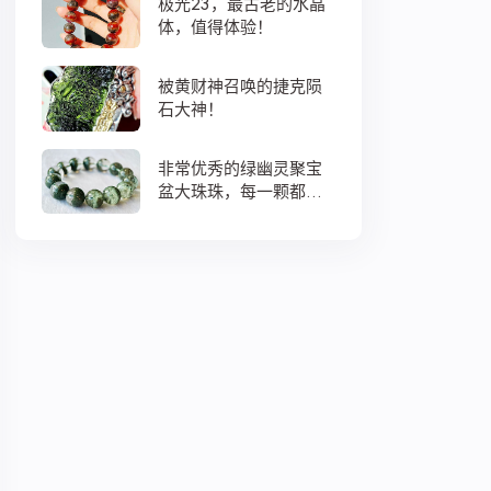
极光23，最古老的水晶
体，值得体验！
被黄财神召唤的捷克陨
石大神！
非常优秀的绿幽灵聚宝
盆大珠珠，每一颗都蕴
藏着大地母亲浓浓的爱
意