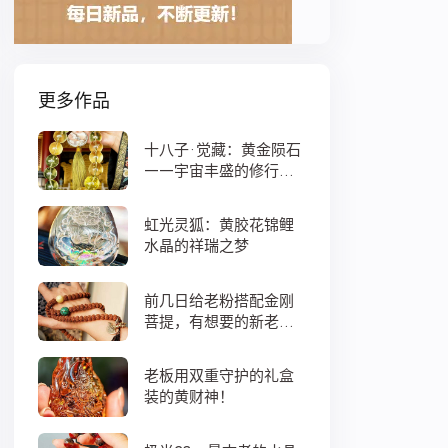
更多作品
十八子·觉藏：黄金陨石
——宇宙丰盛的修行之
数
虹光灵狐：黄胶花锦鲤
水晶的祥瑞之梦
前几日给老粉搭配金刚
菩提，有想要的新老
粉，都可以来排队
老板用双重守护的礼盒
装的黄财神！