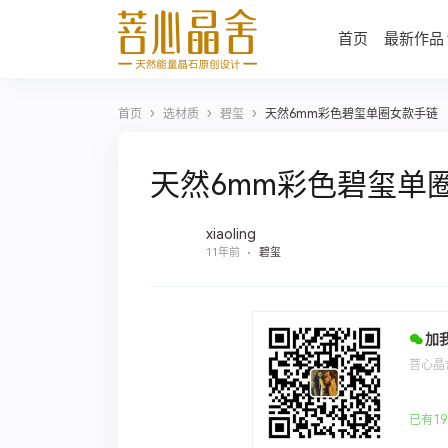
首页
最新作品
›
›
›
首页
选材质
碧玺
天然6mm彩色碧玺单圈女款手链
天然6mm彩色碧玺单
xiaoling
11年前
碧玺
加
菩心晶
已有19