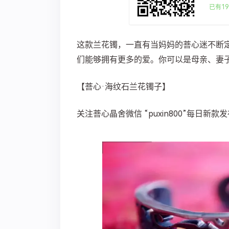
已有19
这款兰花镯，一直有当妈妈的菩心迷不断
们能够拥有更多的爱。你可以是母亲、妻
【菩心·海纹石兰花镯子】
关注菩心晶舍微信 “puxin800”每日新款