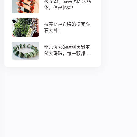
极光23，最古老的水晶
体，值得体验！
被黄财神召唤的捷克陨
石大神！
非常优秀的绿幽灵聚宝
盆大珠珠，每一颗都蕴
藏着大地母亲浓浓的爱
意