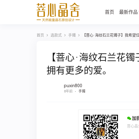
首页
最新作品
›
›
›
首页
选款式
手镯
【菩心·海纹石兰花镯子】我希望
【菩心·海纹石兰花镯
拥有更多的爱。
puxin800
8年前
手镯
加
菩心晶