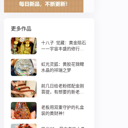
更多作品
十八子·觉藏：黄金陨石
——宇宙丰盛的修行之
数
虹光灵狐：黄胶花锦鲤
水晶的祥瑞之梦
前几日给老粉搭配金刚
菩提，有想要的新老
粉，都可以来排队
老板用双重守护的礼盒
装的黄财神！