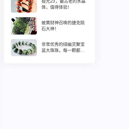
极光23，最古老的水晶
体，值得体验！
被黄财神召唤的捷克陨
石大神！
非常优秀的绿幽灵聚宝
盆大珠珠，每一颗都蕴
藏着大地母亲浓浓的爱
意