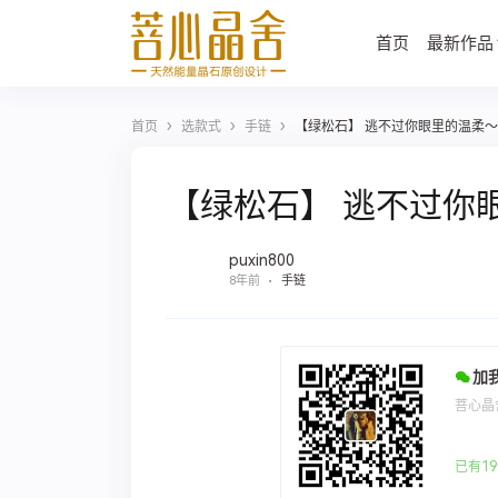
首页
最新作品
›
›
›
首页
选款式
手链
【绿松石】 逃不过你眼里的温柔～
【绿松石】 逃不过你
puxin800
8年前
手链
加
菩心晶
已有19