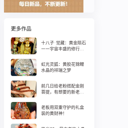
更多作品
十八子·觉藏：黄金陨石
——宇宙丰盛的修行之
数
虹光灵狐：黄胶花锦鲤
水晶的祥瑞之梦
前几日给老粉搭配金刚
菩提，有想要的新老
粉，都可以来排队
老板用双重守护的礼盒
装的黄财神！