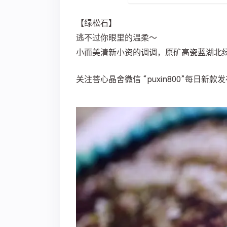
【绿松石】
逃不过你眼里的温柔～
小而美清新小资的调调，原矿高瓷蓝湖北
关注菩心晶舍微信 “puxin800”每日新款