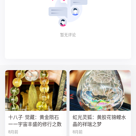
暂无评论
十八子·觉藏：黄金陨石
虹光灵狐：黄胶花锦鲤水
——宇宙丰盛的修行之数
晶的祥瑞之梦
8月前
8月前