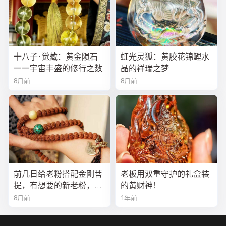
十八子·觉藏：黄金陨石
虹光灵狐：黄胶花锦鲤水
——宇宙丰盛的修行之数
晶的祥瑞之梦
8月前
8月前
前几日给老粉搭配金刚菩
老板用双重守护的礼盒装
提，有想要的新老粉，都
的黄财神！
可以来排队
8月前
1年前