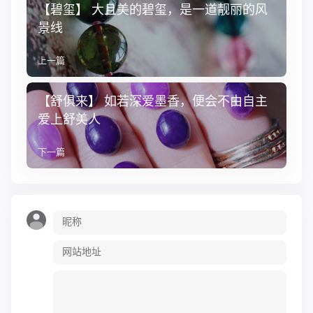
【碧玺】 大且美的碧玺，是一道靓丽的风
景线
上一篇
【舒俱来】 如若深爱墨香，便会不由自主
爱上舒美人
下一篇