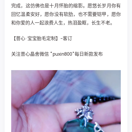
完成，这仿佛也是十月怀胎的缩影。愿悠长岁月你有
回忆温柔安好，愿你没有软肋，也不需要铠甲，愿你
和你爱的人一起浪费人生，热泪盈眶，长生不老。
【菩心·宝宝胎毛定制】-客订
关注菩心晶舍微信 “puxin800”每日新款发布