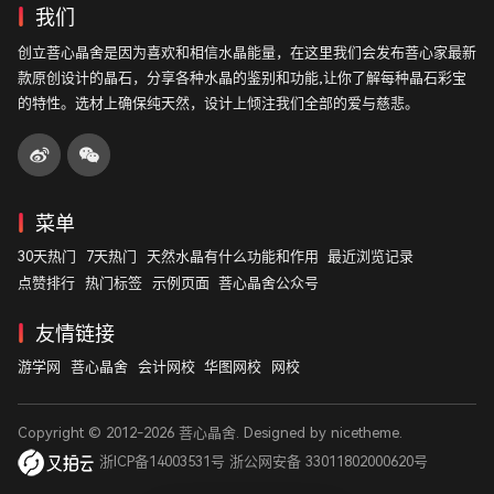
我们
创立菩心晶舍是因为喜欢和相信水晶能量，在这里我们会发布菩心家最新
款原创设计的晶石，分享各种水晶的鉴别和功能,让你了解每种晶石彩宝
的特性。选材上确保纯天然，设计上倾注我们全部的爱与慈悲。
菜单
30天热门
7天热门
天然水晶有什么功能和作用
最近浏览记录
点赞排行
热门标签
示例页面
菩心晶舍公众号
友情链接
游学网
菩心晶舍
会计网校
华图网校
网校
Copyright © 2012-2026
菩心晶舍
. Designed by
nicetheme
.
浙ICP备14003531号
浙公网安备 33011802000620号