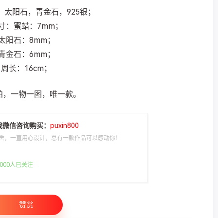
，太阳石，青金石，925银；
寸：蜜蜡：7mm；
太阳石：8mm；
青金石：6mm；
周长：16cm；
拍，一物一图，唯一款。
我微信咨询购买：
puxin800
舍，一直用心设计，总有一款作品可以感动你！
000人已关注
赞赏