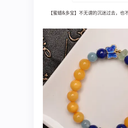
【蜜蜡&多宝】不无谓的沉迷过去，也