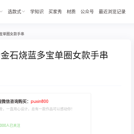
选款式
学知识
买家秀
材质
公众号
最近浏览记录
宝单圈女款手串
青金石烧蓝多宝单圈女款手串
我微信咨询购买：
puxin800
舍，一直用心设计，总有一款作品可以感动你！
000人已关注