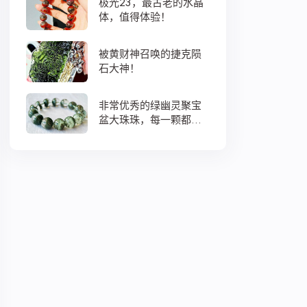
极光23，最古老的水晶
体，值得体验！
被黄财神召唤的捷克陨
石大神！
非常优秀的绿幽灵聚宝
盆大珠珠，每一颗都蕴
藏着大地母亲浓浓的爱
意