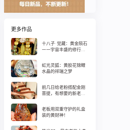
更多作品
十八子·觉藏：黄金陨石
——宇宙丰盛的修行之
数
虹光灵狐：黄胶花锦鲤
水晶的祥瑞之梦
前几日给老粉搭配金刚
菩提，有想要的新老
粉，都可以来排队
老板用双重守护的礼盒
装的黄财神！