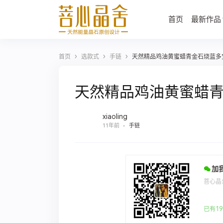
首页
最新作品
›
›
›
首页
选款式
手链
天然精品鸡油黄蜜蜡青金石烧蓝多
天然精品鸡油黄蜜蜡
xiaoling
11年前
手链
加
菩心晶
已有19