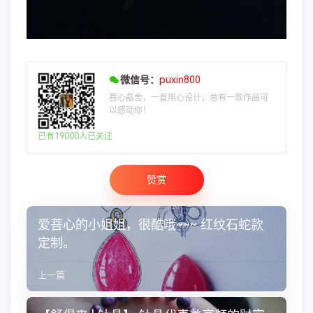
微信号：
puxin800
菩心晶舍，一直用心设计，总有一款作品可
以感动你！
已有19000人已关注
赞赏
爱菩心的小姐姐，很酷哦~~~ 红纹石蛇款
定制。
上一篇