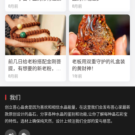
8月前
8月前
前几日给老粉搭配金刚菩
老板用双重守护的礼盒装
提，有想要的新老粉，都
的黄财神！
可以来排队
8月前
1年前
我们
创立菩心晶舍是因为喜欢和相信水晶能量，在这里我们会发布菩心家最新
款原创设计的晶石，分享各种水晶的鉴别和功能,让你了解每种晶石彩宝
的特性。选材上确保纯天然，设计上倾注我们全部的爱与慈悲。