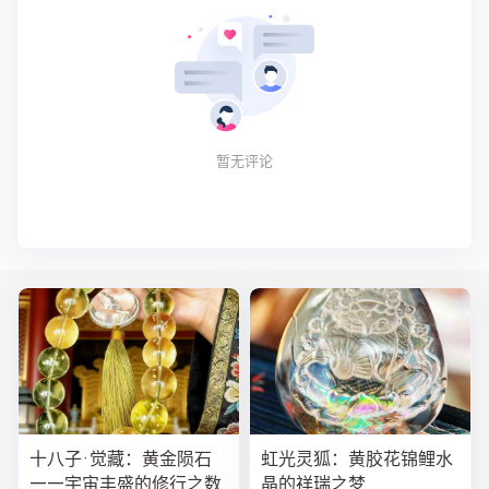
暂无评论
十八子·觉藏：黄金陨石
虹光灵狐：黄胶花锦鲤水
——宇宙丰盛的修行之数
晶的祥瑞之梦