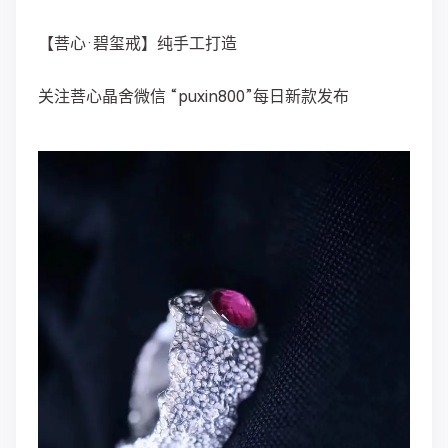
【菩心·碧玺戒】纯手工打造
关注菩心晶舍微信 “puxin800”每日新款发布