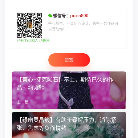
微信号：
puxin800
菩心晶舍，一直用心设计，总有一款作品可
以感动你！
已有19000人已关注
赞赏
【菩心-捷克陨石】奉上，期待已久的作
品-《心路》
上一篇
【绿幽灵晶簇】有助于缓解压力，消除紧
张、焦虑等负面情绪