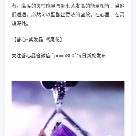
者。高度的灵性能量与超七紫发晶的能量相符，当他
们邂逅，必然可以酝酿出更浓的盛放，在心里，在灵
魂深处。
【菩心-紫发晶·鸢尾花】
关注菩心晶舍微信 “puxin800”每日新款发布