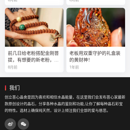
前几日给老粉搭配金刚菩
老板用双重守护的礼盒装
提，有想要的新老粉，都
的黄财神！
可以来排队
8月前
1年前
我们
创立菩心晶舍是因为喜欢和相信水晶能量，在这里我们会发布菩心家最新
款原创设计的晶石，分享各种水晶的鉴别和功能,让你了解每种晶石彩宝
的特性。选材上确保纯天然，设计上倾注我们全部的爱与慈悲。