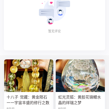
暂无评论
十八子·觉藏：黄金陨石
虹光灵狐：黄胶花锦鲤水
——宇宙丰盛的修行之数
晶的祥瑞之梦
8月前
8月前