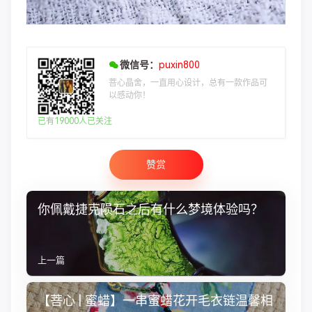
微信号：
puxin800
菩心晶舍，一直用心设计，总有一款作品可
以感动你！
已有19000人已关注
赞赏
你佩戴捷克陨石之后有什么梦境体验吗？
上一篇
【菩心 | 蜜蜡】一串蜜蜡花开毛衣链温馨相