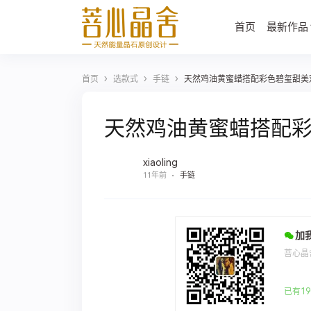
首页
最新作品
›
›
›
首页
选款式
手链
天然鸡油黄蜜蜡搭配彩色碧玺甜美
天然鸡油黄蜜蜡搭配
xiaoling
11年前
手链
加
菩心晶
已有19