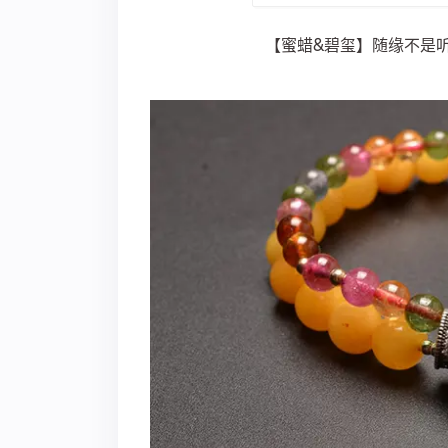
【蜜蜡&碧玺】随缘不是