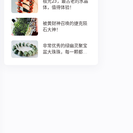
极光23，最古老的水晶
体，值得体验！
被黄财神召唤的捷克陨
石大神！
非常优秀的绿幽灵聚宝
盆大珠珠，每一颗都蕴
藏着大地母亲浓浓的爱
意