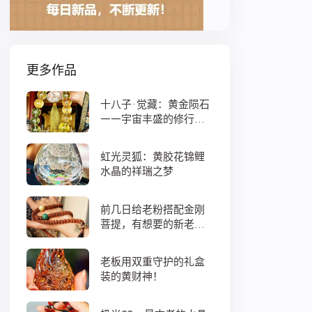
更多作品
十八子·觉藏：黄金陨石
——宇宙丰盛的修行之
数
虹光灵狐：黄胶花锦鲤
水晶的祥瑞之梦
前几日给老粉搭配金刚
菩提，有想要的新老
粉，都可以来排队
老板用双重守护的礼盒
装的黄财神！