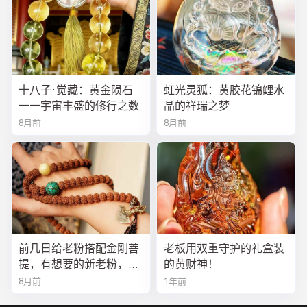
十八子·觉藏：黄金陨石
虹光灵狐：黄胶花锦鲤水
——宇宙丰盛的修行之数
晶的祥瑞之梦
8月前
8月前
前几日给老粉搭配金刚菩
老板用双重守护的礼盒装
提，有想要的新老粉，都
的黄财神！
可以来排队
8月前
1年前