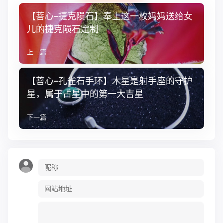
【菩心-捷克陨石】奉上这一枚妈妈送给女
儿的捷克陨石定制
上一篇
【菩心-孔雀石手环】木星是射手座的守护
星，属于占星中的第一大吉星
下一篇