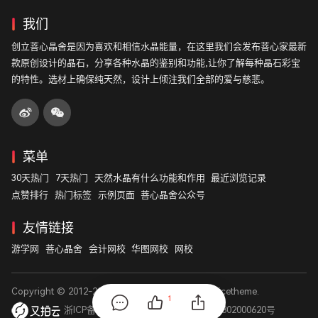
我们
创立菩心晶舍是因为喜欢和相信水晶能量，在这里我们会发布菩心家最新
款原创设计的晶石，分享各种水晶的鉴别和功能,让你了解每种晶石彩宝
的特性。选材上确保纯天然，设计上倾注我们全部的爱与慈悲。
菜单
30天热门
7天热门
天然水晶有什么功能和作用
最近浏览记录
点赞排行
热门标签
示例页面
菩心晶舍公众号
友情链接
游学网
菩心晶舍
会计网校
华图网校
网校
Copyright © 2012-2026
菩心晶舍
. Designed by
nicetheme
.
1
浙ICP备14003531号
浙公网安备 33011802000620号