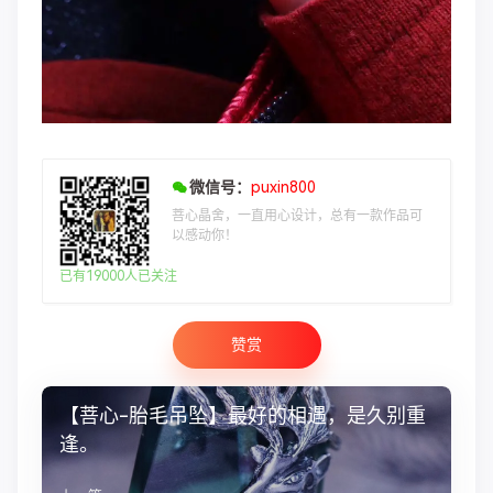
微信号：
puxin800
菩心晶舍，一直用心设计，总有一款作品可
以感动你！
已有19000人已关注
赞赏
【菩心-胎毛吊坠】最好的相遇，是久别重
逢。