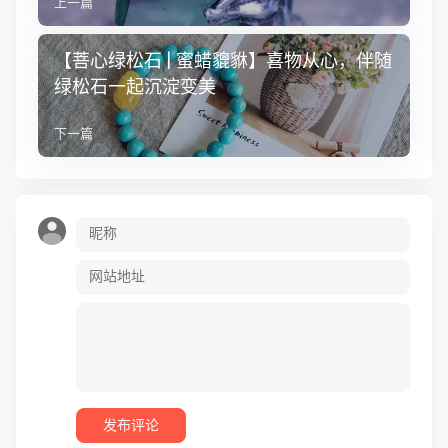
上一篇
【菩心绿松石 | 蜜蜡貔貅】喜物从心，伴随
绿松石一起沉淀变美
下一篇