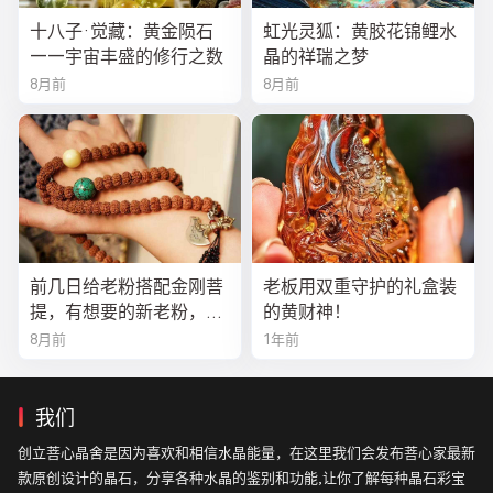
十八子·觉藏：黄金陨石
虹光灵狐：黄胶花锦鲤水
——宇宙丰盛的修行之数
晶的祥瑞之梦
8月前
8月前
前几日给老粉搭配金刚菩
老板用双重守护的礼盒装
提，有想要的新老粉，都
的黄财神！
可以来排队
8月前
1年前
我们
创立菩心晶舍是因为喜欢和相信水晶能量，在这里我们会发布菩心家最新
款原创设计的晶石，分享各种水晶的鉴别和功能,让你了解每种晶石彩宝