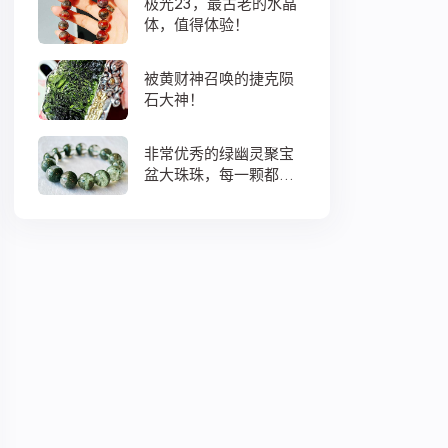
极光23，最古老的水晶
体，值得体验！
被黄财神召唤的捷克陨
石大神！
非常优秀的绿幽灵聚宝
盆大珠珠，每一颗都蕴
藏着大地母亲浓浓的爱
意