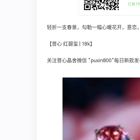
已有19
轻折一支春景，勾勒一幅心暖花开，意恋
【菩心 红碧玺 | 18k】
关注菩心晶舍微信 “puxin800”每日新款