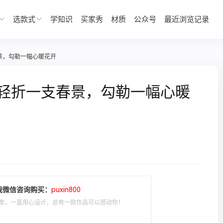
选款式
学知识
买家秀
材质
公众号
最近浏览记录
支春景，勾勒一幅心暖花开
8k】轻折一支春景，勾勒一幅心暖
我微信咨询购买：
puxin800
舍，一直用心设计，总有一款作品可以感动你！