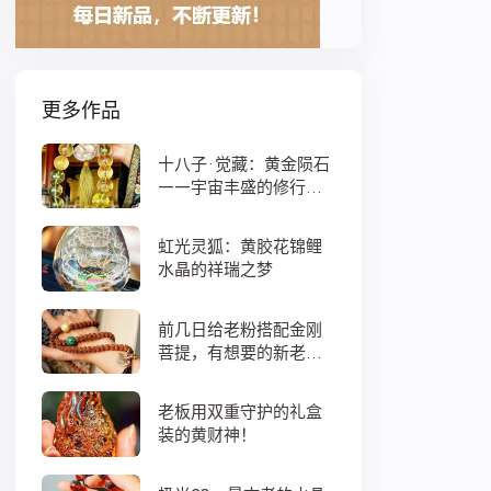
更多作品
十八子·觉藏：黄金陨石
——宇宙丰盛的修行之
数
虹光灵狐：黄胶花锦鲤
水晶的祥瑞之梦
前几日给老粉搭配金刚
菩提，有想要的新老
粉，都可以来排队
老板用双重守护的礼盒
装的黄财神！