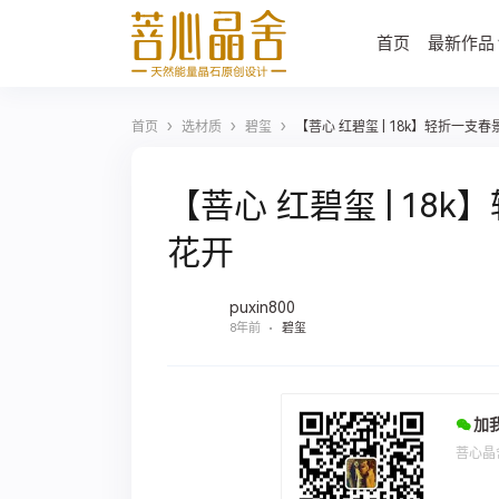
首页
最新作品
›
›
›
首页
选材质
碧玺
【菩心 红碧玺 | 18k】轻折一
【菩心 红碧玺 | 1
花开
puxin800
8年前
碧玺
加
菩心晶