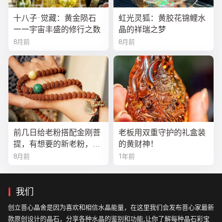
十八子·觉藏：黄金陨石
虹光灵狐：黄胶花锦鲤水
——宇宙丰盛的修行之数
晶的祥瑞之梦
8月前
8月前
前几日给老粉搭配金刚菩
老板用双重守护的礼盒装
提，有想要的新老粉，都
的黄财神！
可以来排队
8月前
1年前
我们
创立菩心晶舍是因为喜欢和相信水晶能量，在这里我们会发布菩心家最新
款原创设计的晶石，分享各种水晶的鉴别和功能,让你了解每种晶石彩宝