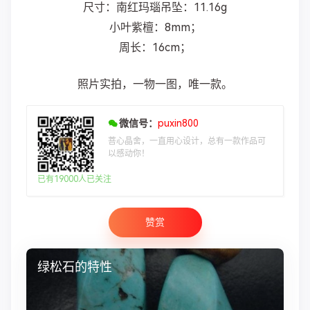
尺寸：南红玛瑙吊坠：11.16g
小叶紫檀：8mm；
周长：16cm；
照片实拍，一物一图，唯一款。
微信号：
puxin800
菩心晶舍，一直用心设计，总有一款作品可
以感动你！
已有19000人已关注
赞赏
绿松石的特性