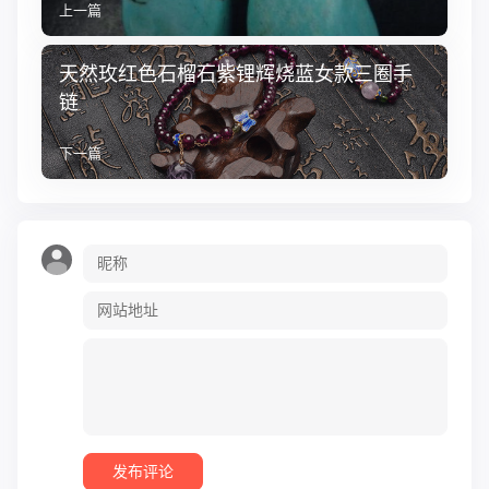
上一篇
天然玫红色石榴石紫锂辉烧蓝女款三圈手
链
下一篇