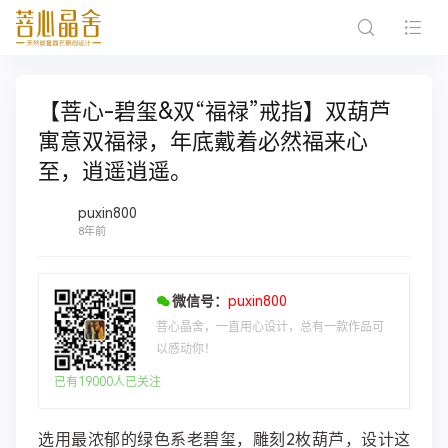
【菩心-碧玺&双“福禄”戒指】双葫芦
寓意双福禄，年底戴着必然福来心
至，逍遥逍遥。
puxin800
8年前
微信号：
puxin800
菩心晶舍，一直用心设计，总有一款作品可
以感动你！
已有19000人已关注
选用最浓郁的绿色系老碧玺，雕刻2枚葫芦，设计这