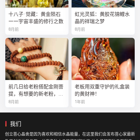
十八子·觉藏：黄金陨石
虹光灵狐：黄胶花锦鲤水
——宇宙丰盛的修行之数
晶的祥瑞之梦
8月前
8月前
前几日给老粉搭配金刚菩
老板用双重守护的礼盒装
提，有想要的新老粉，都
的黄财神！
可以来排队
8月前
1年前
我们
创立菩心晶舍是因为喜欢和相信水晶能量，在这里我们会发布菩心家最新