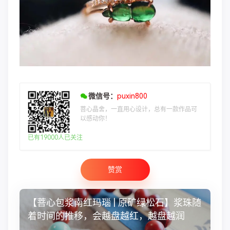
微信号：
puxin800
菩心晶舍，一直用心设计，总有一款作品可
以感动你！
已有19000人已关注
赞赏
【菩心包浆南红玛瑙 | 原矿绿松石】浆珠随
着时间的推移，会越盘越红，越盘越润