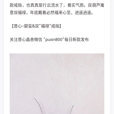
款戒指，也真真是行云流水了，着实气质。双葫芦寓
意双福禄，年底戴着必然福来心至，逍遥逍遥。
【菩心-碧玺&双“福禄”戒指】
关注菩心晶舍微信 “puxin800”每日新款发布