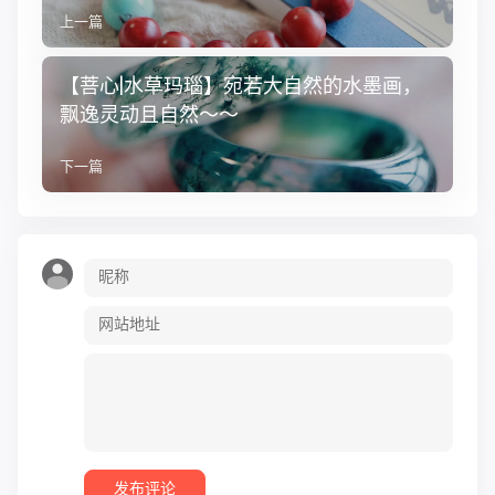
上一篇
【菩心|水草玛瑙】宛若大自然的水墨画，
飘逸灵动且自然～～
下一篇