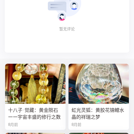
暂无评论
十八子·觉藏：黄金陨石
虹光灵狐：黄胶花锦鲤水
——宇宙丰盛的修行之数
晶的祥瑞之梦
8月前
8月前