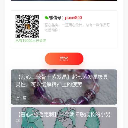
微信号：
puxin800
菩心晶舍，一直用心设计，总有一款作品可
以感动你！
已有19000人已关注
赞赏
【菩心三轮骨干紫发晶】超七紫发晶极具
灵性，可以缓解精神上的疲劳
上一篇
【菩心-胎毛定制】一个朝阳般成长的小男
子