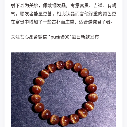
射下甚为美妙，佩戴铜发晶，寓意富贵、吉祥、有朝
气，顺发者能量更甚，相比钛晶而言他深重的颜色更
在富贵中增加了一些古朴而庄重，适合谦谦君子者。
关注菩心晶舍微信 “puxin800”每日新款发布