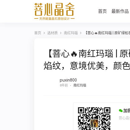
首页
最新作品
›
›
›
首页
选材质
南红玛瑙
【菩心🔥南红玛瑙 | 原矿
【菩心🔥南红玛瑙 |
焰纹，意境优美，颜
puxin800
8年前
南红玛瑙
加
菩心晶