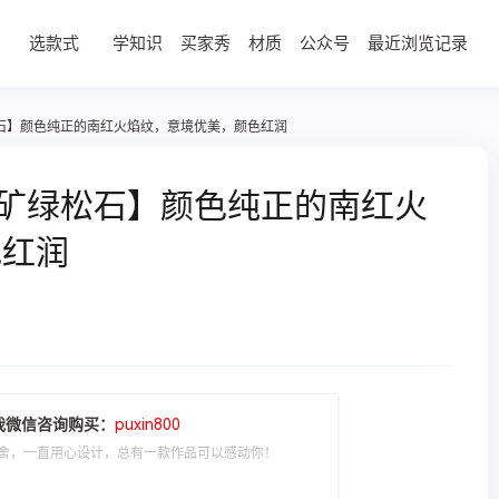
选款式
学知识
买家秀
材质
公众号
最近浏览记录
绿松石】颜色纯正的南红火焰纹，意境优美，颜色红润
 原矿绿松石】颜色纯正的南红火
色红润
我微信咨询购买：
puxin800
舍，一直用心设计，总有一款作品可以感动你！