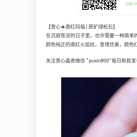
已有19
【菩心🔥南红玛瑙 | 原矿绿松石】
在沉寂苍凉的日子里，也许需要一种简单
颜色纯正的南红火焰纹，意境优美，颜色
关注菩心晶舍微信 “puxin800”每日新款