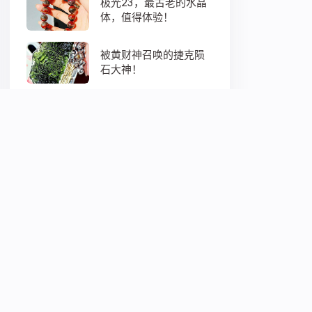
极光23，最古老的水晶
体，值得体验！
被黄财神召唤的捷克陨
石大神！
非常优秀的绿幽灵聚宝
盆大珠珠，每一颗都蕴
藏着大地母亲浓浓的爱
意