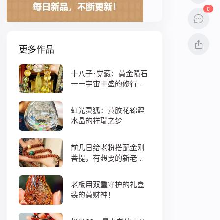
0
更多作品
十八子·觉藏：黄金陨石
——宇宙丰盛的修行之
数
虹光灵狐：黄胶花锦鲤
水晶的祥瑞之梦
前几日给老粉搭配金刚
菩提，有想要的新老
粉，都可以来排队
老板用双重守护的礼盒
装的黄财神！