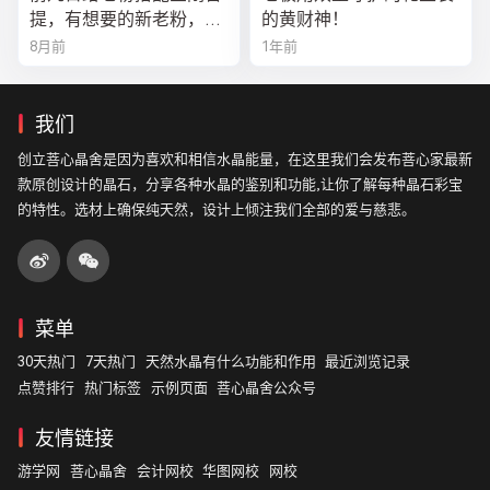
提，有想要的新老粉，都
的黄财神！
可以来排队
8月前
1年前
我们
创立菩心晶舍是因为喜欢和相信水晶能量，在这里我们会发布菩心家最新
款原创设计的晶石，分享各种水晶的鉴别和功能,让你了解每种晶石彩宝
的特性。选材上确保纯天然，设计上倾注我们全部的爱与慈悲。
菜单
30天热门
7天热门
天然水晶有什么功能和作用
最近浏览记录
点赞排行
热门标签
示例页面
菩心晶舍公众号
友情链接
游学网
菩心晶舍
会计网校
华图网校
网校