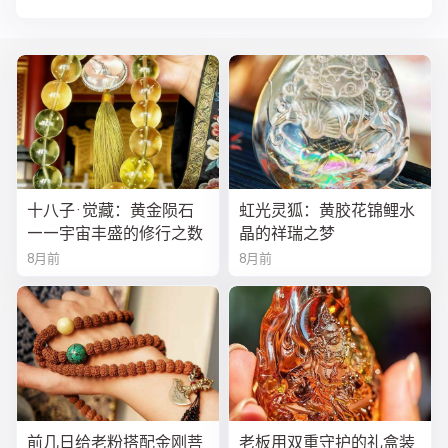
十八子·觉藏：黄金陨石
虹光灵狐：黄胶花锦鲤水
——宇宙丰盛的修行之数
晶的祥瑞之梦
8月前
8月前
前几日给老粉搭配金刚菩
老板用双重守护的礼盒装