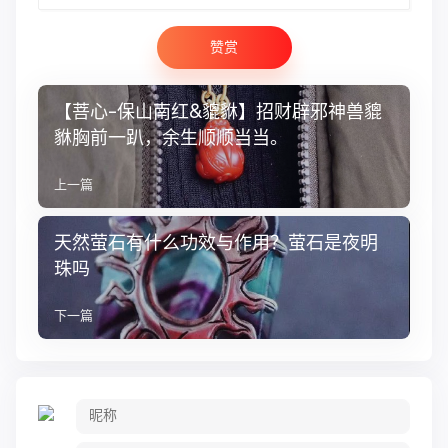
赞赏
【菩心-保山南红&貔貅】招财辟邪神兽貔
貅胸前一趴，余生顺顺当当。
上一篇
天然萤石有什么功效与作用？萤石是夜明
珠吗
下一篇