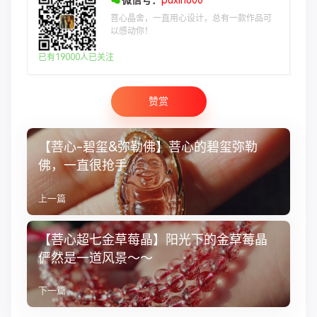
菩心晶舍，一直用心设计，总有一款作品可
以感动你！
已有19000人已关注
赞赏
【菩心-碧玺&弥勒佛】菩心的碧玺弥勒
佛，一直很抢手
上一篇
【菩心超七金草莓晶】阳光下的金草莓晶
俨然是一道风景～～
下一篇