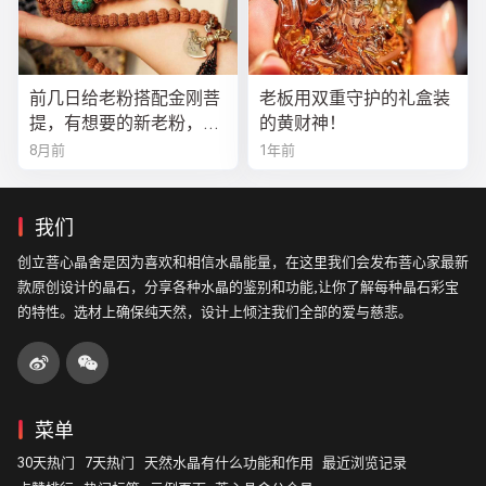
前几日给老粉搭配金刚菩
老板用双重守护的礼盒装
提，有想要的新老粉，都
的黄财神！
可以来排队
8月前
1年前
我们
创立菩心晶舍是因为喜欢和相信水晶能量，在这里我们会发布菩心家最新
款原创设计的晶石，分享各种水晶的鉴别和功能,让你了解每种晶石彩宝
的特性。选材上确保纯天然，设计上倾注我们全部的爱与慈悲。
菜单
30天热门
7天热门
天然水晶有什么功能和作用
最近浏览记录