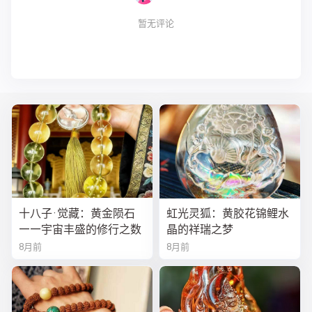
暂无评论
十八子·觉藏：黄金陨石
虹光灵狐：黄胶花锦鲤水
——宇宙丰盛的修行之数
晶的祥瑞之梦
8月前
8月前