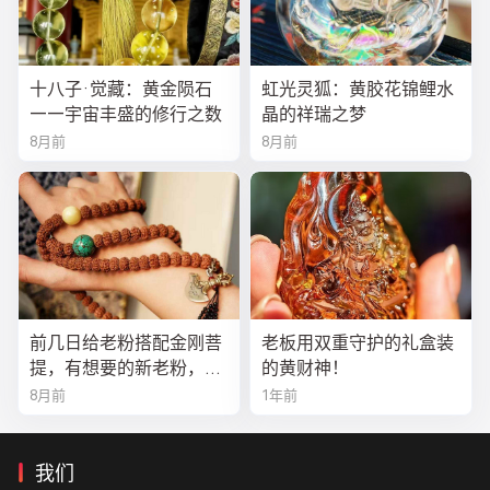
十八子·觉藏：黄金陨石
虹光灵狐：黄胶花锦鲤水
——宇宙丰盛的修行之数
晶的祥瑞之梦
8月前
8月前
前几日给老粉搭配金刚菩
老板用双重守护的礼盒装
提，有想要的新老粉，都
的黄财神！
可以来排队
8月前
1年前
我们