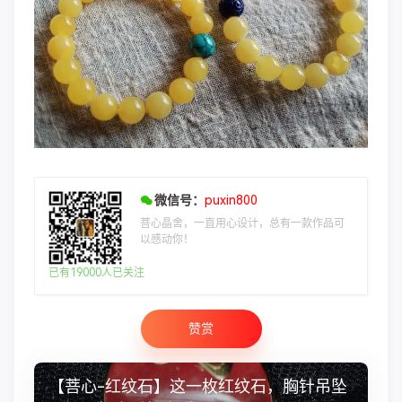
微信号：
puxin800
菩心晶舍，一直用心设计，总有一款作品可
以感动你！
已有19000人已关注
赞赏
【菩心-红纹石】这一枚红纹石，胸针吊坠