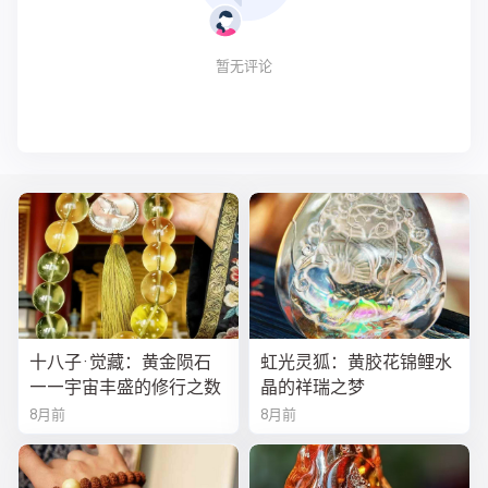
暂无评论
十八子·觉藏：黄金陨石
虹光灵狐：黄胶花锦鲤水
——宇宙丰盛的修行之数
晶的祥瑞之梦
8月前
8月前