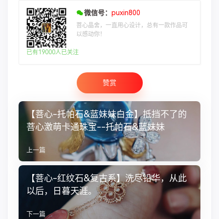
微信号：
puxin800
菩心晶舍，一直用心设计，总有一款作品可
以感动你！
已有19000人已关注
赞赏
【菩心-托帕石&蓝妹妹白金】抵挡不了的
菩心激萌卡通珠宝--托帕石&蓝妹妹
上一篇
【菩心-红纹石&复古系】洗尽铅华，从此
以后，日暮天涯。
下一篇