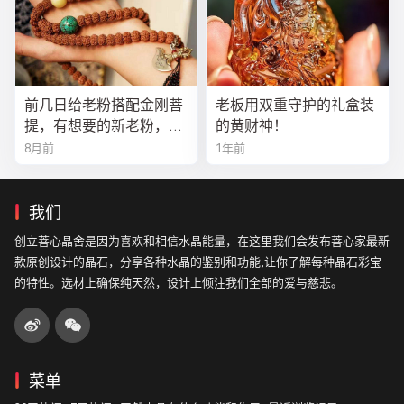
前几日给老粉搭配金刚菩
老板用双重守护的礼盒装
提，有想要的新老粉，都
的黄财神！
可以来排队
8月前
1年前
我们
创立菩心晶舍是因为喜欢和相信水晶能量，在这里我们会发布菩心家最新
款原创设计的晶石，分享各种水晶的鉴别和功能,让你了解每种晶石彩宝
的特性。选材上确保纯天然，设计上倾注我们全部的爱与慈悲。
菜单