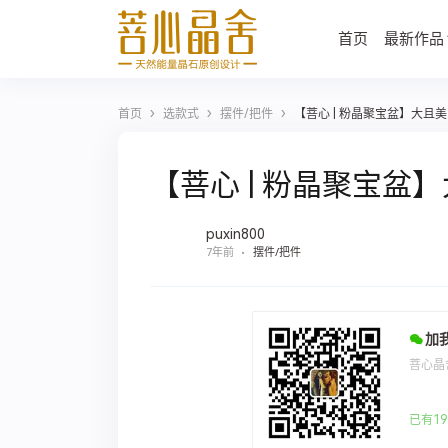
首页
最新作品
›
›
›
首页
选款式
摆件/把件
【菩心 | 粉晶聚宝盆】大且
【菩心 | 粉晶聚宝盆
puxin800
7年前
摆件/把件
加
菩心晶
已有19