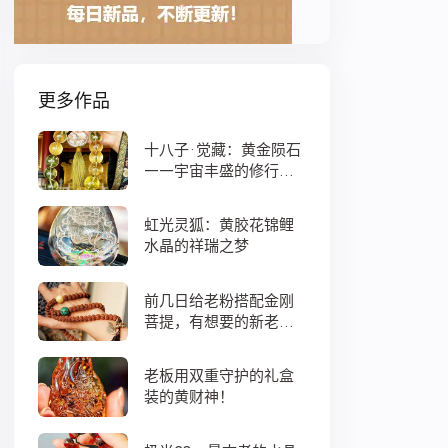
更多作品
十八子·觉藏：黄金陨石
——宇宙丰盛的修行之
数
虹光灵狐：黄胶花锦鲤
水晶的祥瑞之梦
前几日给老粉搭配金刚
菩提，有想要的新老
粉，都可以来排队
老板用双重守护的礼盒
装的黄财神！