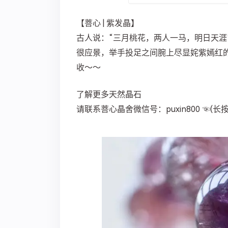
【菩心 | 紫发晶】
古人说：“三月桃花，两人一马，明日天涯
很应景，举手投足之间腕上尽显姹紫嫣红
收～～
了解更多天然晶石
请
联系
菩心晶舍微信号：puxin800 ☜(长