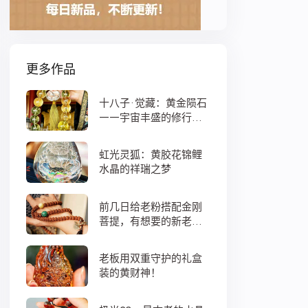
更多作品
十八子·觉藏：黄金陨石
——宇宙丰盛的修行之
数
虹光灵狐：黄胶花锦鲤
水晶的祥瑞之梦
前几日给老粉搭配金刚
菩提，有想要的新老
粉，都可以来排队
老板用双重守护的礼盒
装的黄财神！