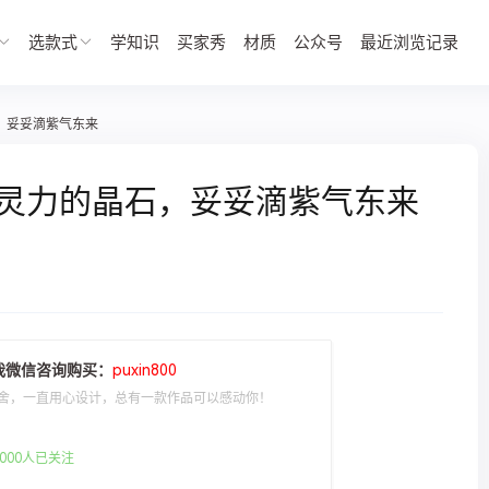
选款式
学知识
买家秀
材质
公众号
最近浏览记录
石，妥妥滴紫气东来
极具灵力的晶石，妥妥滴紫气东来
我微信咨询购买：
puxin800
舍，一直用心设计，总有一款作品可以感动你！
000人已关注