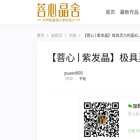
首页
最新作品
›
›
›
首页
选款式
手链
【菩心 | 紫发晶】极具灵力的晶
【菩心 | 紫发晶】
puxin800
7年前
手链
加
菩心晶
已有19