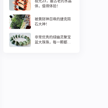
极光23，最古老的水晶
体，值得体验！
被黄财神召唤的捷克陨
石大神！
非常优秀的绿幽灵聚宝
盆大珠珠，每一颗都蕴
藏着大地母亲浓浓的爱
意