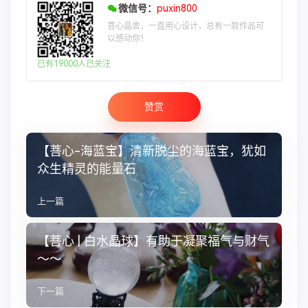
微信号：
puxin800
菩心晶舍，一直用心设计，总有一款作品可
以感动你！
已有19000人已关注
赞赏
【菩心-海蓝宝】清新脱尘的海蓝宝，犹如
众生精灵的能量石
上一篇
【菩心 | 白水晶球】有助于凝聚福气与财气
～～
下一篇