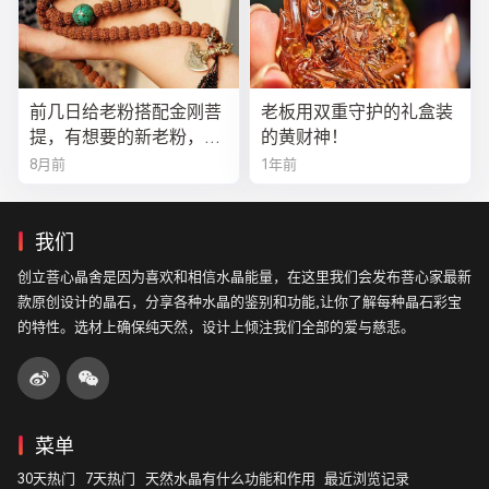
前几日给老粉搭配金刚菩
老板用双重守护的礼盒装
提，有想要的新老粉，都
的黄财神！
可以来排队
8月前
1年前
我们
创立菩心晶舍是因为喜欢和相信水晶能量，在这里我们会发布菩心家最新
款原创设计的晶石，分享各种水晶的鉴别和功能,让你了解每种晶石彩宝
的特性。选材上确保纯天然，设计上倾注我们全部的爱与慈悲。
菜单
30天热门
7天热门
天然水晶有什么功能和作用
最近浏览记录