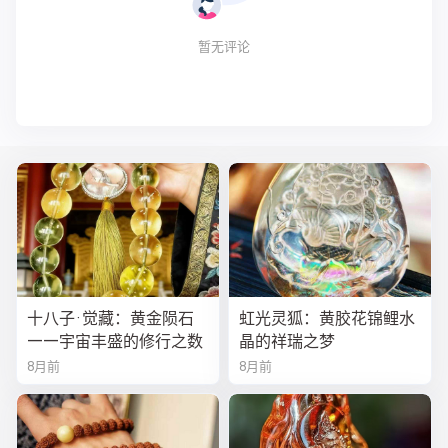
暂无评论
十八子·觉藏：黄金陨石
虹光灵狐：黄胶花锦鲤水
——宇宙丰盛的修行之数
晶的祥瑞之梦
8月前
8月前