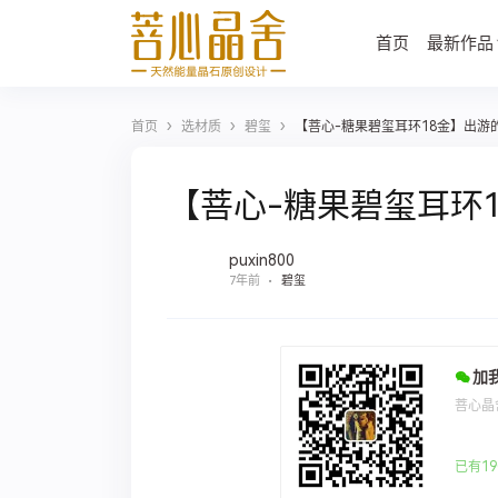
首页
最新作品
›
›
›
首页
选材质
碧玺
【菩心-糖果碧玺耳环18金】出游
【菩心-糖果碧玺耳环
puxin800
7年前
碧玺
加
菩心晶
已有19