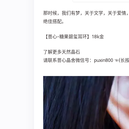
那时候，我们有梦，关于文学，关于爱情
绝佳搭配。
【菩心-糖果碧玺耳环】18k金
了解更多天然晶石
请联系菩心晶舍微信号：puxin800 ☜(长