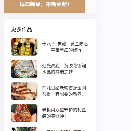
更多作品
十八子·觉藏：黄金陨石
——宇宙丰盛的修行之
数
虹光灵狐：黄胶花锦鲤
水晶的祥瑞之梦
前几日给老粉搭配金刚
菩提，有想要的新老
粉，都可以来排队
老板用双重守护的礼盒
装的黄财神！