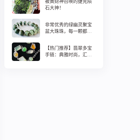
被黄财神召唤的捷克陨
石大神！
非常优秀的绿幽灵聚宝
盆大珠珠，每一颗都蕴
藏着大地母亲浓浓的爱
意
【热门推荐】翡翠多宝
手链：典雅时尚，汇聚
吉祥如意之选