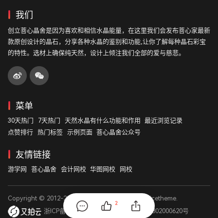
我们
创立菩心晶舍是因为喜欢和相信水晶能量，在这里我们会发布菩心家最新
款原创设计的晶石，分享各种水晶的鉴别和功能,让你了解每种晶石彩宝
的特性。选材上确保纯天然，设计上倾注我们全部的爱与慈悲。
菜单
30天热门
7天热门
天然水晶有什么功能和作用
最近浏览记录
点赞排行
热门标签
示例页面
菩心晶舍公众号
友情链接
游学网
菩心晶舍
会计网校
华图网校
网校
Copyright © 2012-2026
菩心晶舍
. Designed by
nicetheme
.
2
浙ICP备14003531号
浙公网安备 33011802000620号