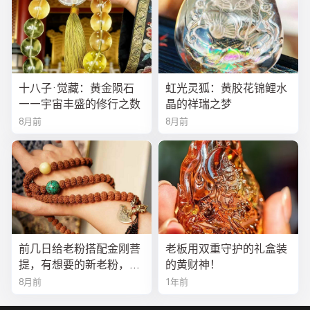
十八子·觉藏：黄金陨石
虹光灵狐：黄胶花锦鲤水
——宇宙丰盛的修行之数
晶的祥瑞之梦
8月前
8月前
前几日给老粉搭配金刚菩
老板用双重守护的礼盒装
提，有想要的新老粉，都
的黄财神！
可以来排队
8月前
1年前