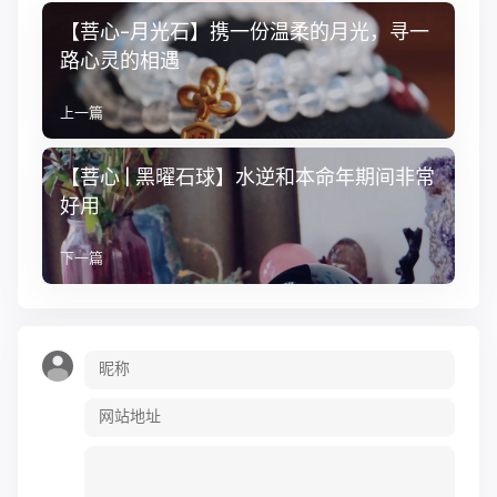
【菩心-月光石】携一份温柔的月光，寻一
路心灵的相遇
上一篇
【菩心 | 黑曜石球】水逆和本命年期间非常
好用
下一篇