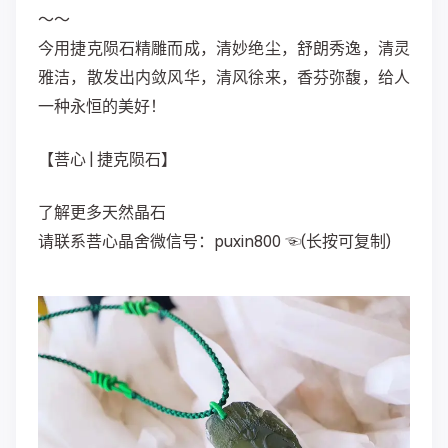
～～
今用捷克陨石精雕而成，清妙绝尘，舒朗秀逸，清灵
雅洁，散发出内敛风华，清风徐来，香芬弥馥，给人
一种永恒的美好！
【菩心 | 捷克陨石】
了解更多天然晶石
请联系菩心晶舍微信号：puxin800 ☜(长按可复制)