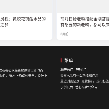
光灵狐：黄胶花锦鲤水晶的
前几日给老粉搭配金刚菩
瑞之梦
有想要的新老粉，都可以
队
8月前
菜单
30天热门
7天热门
发布菩心家最新款原创设计的晶
天然水晶有什么功能和作用
的特性。选材上确保纯天然，设计上
最近浏览记录
点赞排行
热门标签
示例页面
菩心晶舍公众号