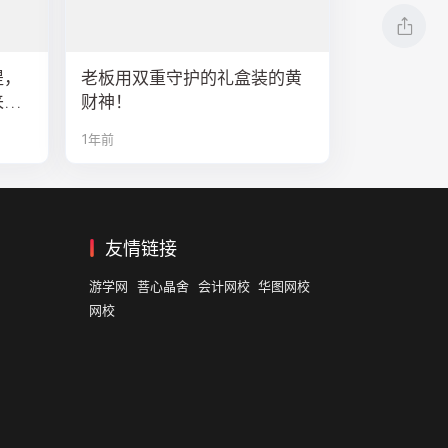
提，
老板用双重守护的礼盒装的黄
来排
财神！
1年前
友情链接
游学网
菩心晶舍
会计网校
华图网校
网校