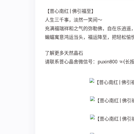
【菩心南红 | 佛引福至】
人生三千事，淡然一笑间～
充满福瑞祥和之气的弥勒佛，自在乐逍遥
蝙蝠寓意鸿运当头，福运降至，把轻松愉
了解更多天然晶石
请联系菩心晶舍微信号：puxin800 ☜(长