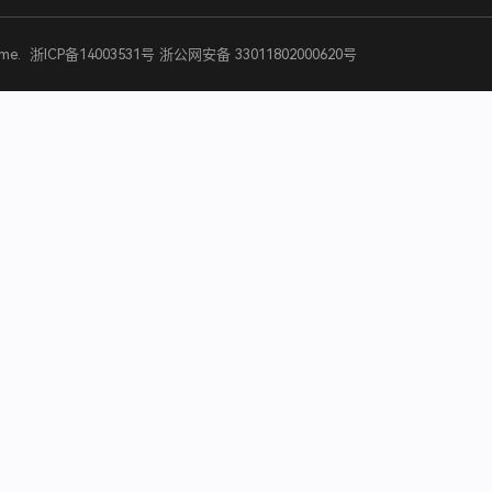
eme
.
浙ICP备14003531号
浙公网安备 33011802000620号