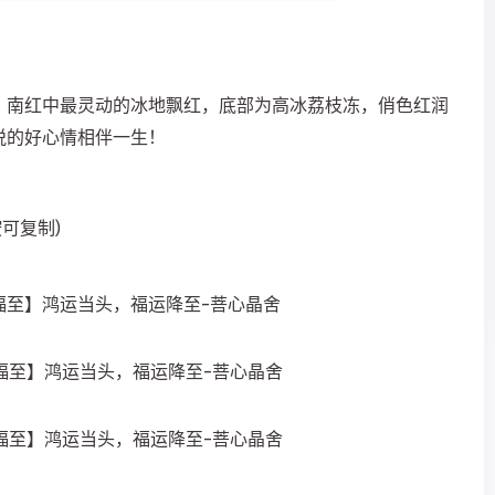
，南红中最灵动的冰地飘红，底部为高冰荔枝冻，俏色红润
悦的好心情相伴一生！
按可复制)