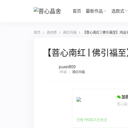
首页
最新作品
选款式
›
›
›
首页
选材质
南红玛瑙
【菩心南红 | 佛引福至】鸿
【菩心南红 | 佛引福
puxin800
7年前
南红玛瑙
加
菩心晶
已有19000人已关注