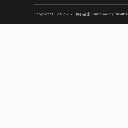
Copyright © 2012-2026
菩心晶舍
. Designed by
niceth