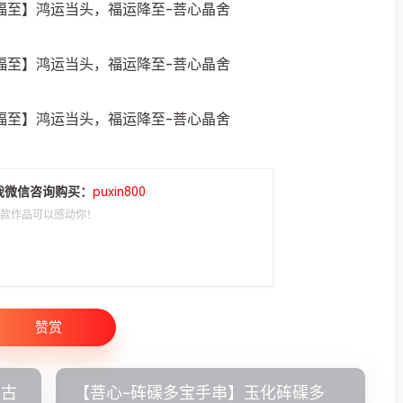
我微信咨询购买：
puxin800
一款作品可以感动你！
赞赏
最古
【菩心-砗磲多宝手串】玉化砗磲多