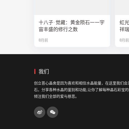
十八子·觉藏：黄金陨石——宇
虹
宙丰盛的修行之数
祥
8月前
8月前
我们
创立菩心晶舍是因为喜欢和相信水晶能量，在这里我们会
石，分享各种水晶的鉴别和功能,让你了解每种晶石彩宝
倾注我们全部的爱与慈悲。