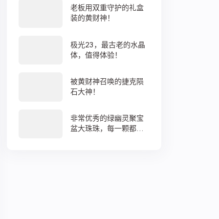
老板用双重守护的礼盒
装的黄财神！
极光23，最古老的水晶
体，值得体验！
被黄财神召唤的捷克陨
石大神！
非常优秀的绿幽灵聚宝
盆大珠珠，每一颗都蕴
藏着大地母亲浓浓的爱
意