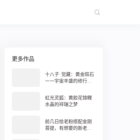
更多作品
十八子·觉藏：黄金陨石
——宇宙丰盛的修行之
数
虹光灵狐：黄胶花锦鲤
水晶的祥瑞之梦
前几日给老粉搭配金刚
菩提，有想要的新老
粉，都可以来排队