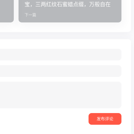
宝，三两红纹石蜜蜡点缀，万般自在
下一篇