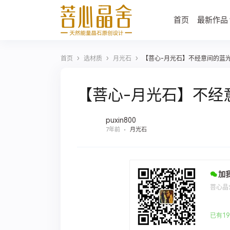
首页
最新作品
›
›
›
首页
选材质
月光石
【菩心-月光石】不经意间的蓝
【菩心-月光石】不经
puxin800
7年前
月光石
加
菩心晶
已有19