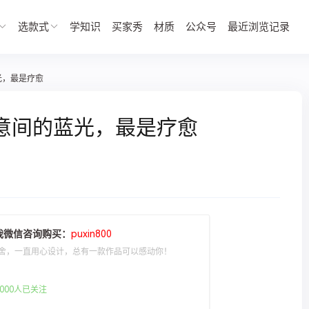
选款式
学知识
买家秀
材质
公众号
最近浏览记录
光，最是疗愈
意间的蓝光，最是疗愈
我微信咨询购买：
puxin800
舍，一直用心设计，总有一款作品可以感动你！
000人已关注