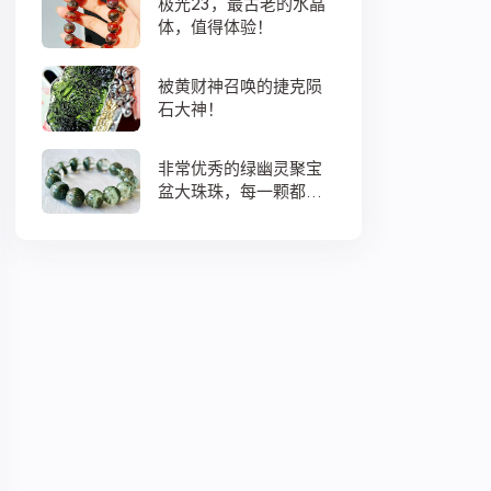
极光23，最古老的水晶
体，值得体验！
被黄财神召唤的捷克陨
石大神！
非常优秀的绿幽灵聚宝
盆大珠珠，每一颗都蕴
藏着大地母亲浓浓的爱
意