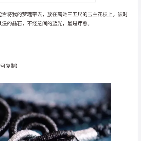
能否将我的梦魂带去，放在离她三五尺的玉兰花枝上。彼时
浪漫的晶石，不经意间的蓝光，最是疗愈。
按可复制)