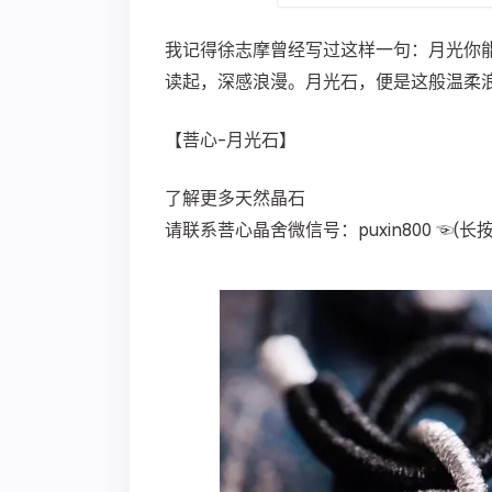
我记得徐志摩曾经写过这样一句：月光你
读起，深感浪漫。月光石，便是这般温柔
【菩心-月光石】
了解更多天然晶石
请联系菩心晶舍微信号：puxin800 ☜(长