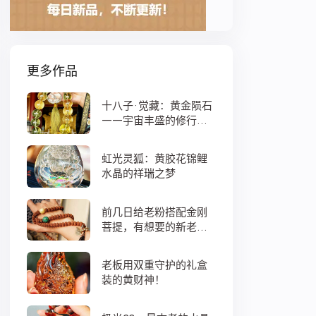
更多作品
十八子·觉藏：黄金陨石
——宇宙丰盛的修行之
数
虹光灵狐：黄胶花锦鲤
水晶的祥瑞之梦
前几日给老粉搭配金刚
菩提，有想要的新老
粉，都可以来排队
老板用双重守护的礼盒
装的黄财神！