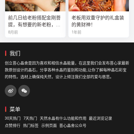
前几日给老粉搭配金刚菩
老板用双重守护的礼盒装
提，有想要的新老粉，都
的黄财神！
可以来排队
8月前
1年前
我们
创立菩心晶舍是因为喜欢和相信水晶能量，在这里我们会发布菩心家最新
款原创设计的晶石，分享各种水晶的鉴别和功能,让你了解每种晶石彩宝
的特性。选材上确保纯天然，设计上倾注我们全部的爱与慈悲。
菜单
30天热门
7天热门
天然水晶有什么功能和作用
最近浏览记录
点赞排行
热门标签
示例页面
菩心晶舍公众号