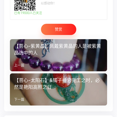
以感动你！
已有19000人已关注
赞赏
【菩心-紫黄晶】佩戴紫黄晶的人是被紫黄
晶选中的人
上一篇
【菩心-太阳石】&镯子待它完工之时，必
然是艳阳高照之日
下一篇