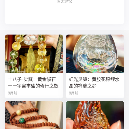
暂无评论
十八子·觉藏：黄金陨石
虹光灵狐：黄胶花锦鲤水
——宇宙丰盛的修行之数
晶的祥瑞之梦
8月前
8月前