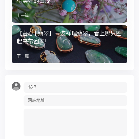
待美好的出现
上一篇
【菩心 | 翡翠】一波祥瑞翡翠，看上哪只圈
起来带回家!
下一篇