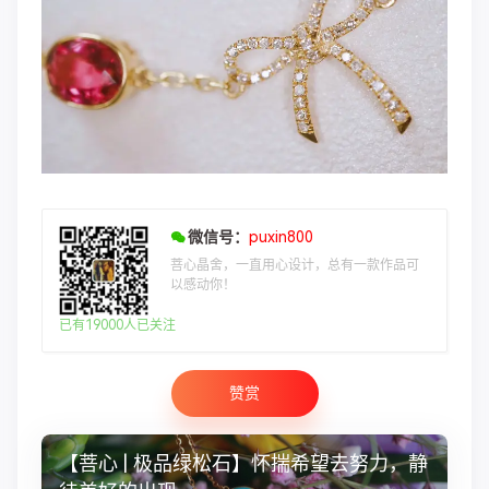
微信号：
puxin800
菩心晶舍，一直用心设计，总有一款作品可
以感动你！
已有19000人已关注
赞赏
【菩心 | 极品绿松石】怀揣希望去努力，静