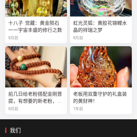
十八子·觉藏：黄金陨石
虹光灵狐：黄胶花锦鲤水
——宇宙丰盛的修行之数
晶的祥瑞之梦
8月前
8月前
前几日给老粉搭配金刚菩
老板用双重守护的礼盒装
提，有想要的新老粉，都
的黄财神！
可以来排队
8月前
1年前
我们