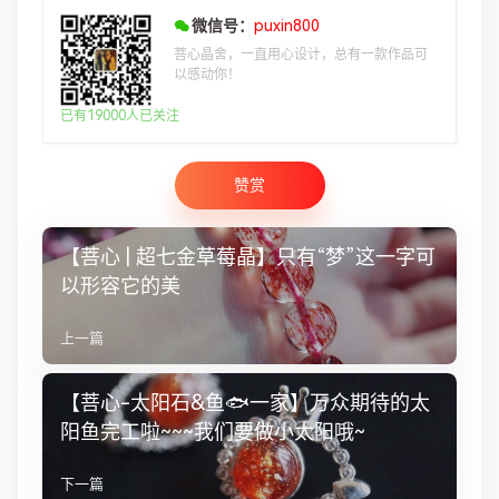
微信号：
puxin800
菩心晶舍，一直用心设计，总有一款作品可
以感动你！
已有19000人已关注
赞赏
【菩心 | 超七金草莓晶】只有“梦”这一字可
以形容它的美
上一篇
【菩心-太阳石&鱼🐟一家】万众期待的太
阳鱼完工啦~~~我们要做小太阳哦~
下一篇