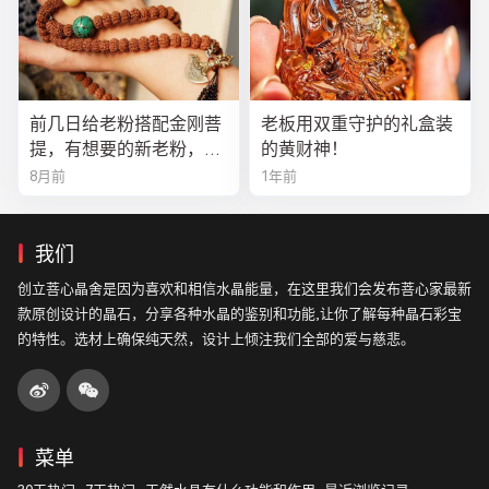
前几日给老粉搭配金刚菩
老板用双重守护的礼盒装
提，有想要的新老粉，都
的黄财神！
可以来排队
8月前
1年前
我们
创立菩心晶舍是因为喜欢和相信水晶能量，在这里我们会发布菩心家最新
款原创设计的晶石，分享各种水晶的鉴别和功能,让你了解每种晶石彩宝
的特性。选材上确保纯天然，设计上倾注我们全部的爱与慈悲。
菜单