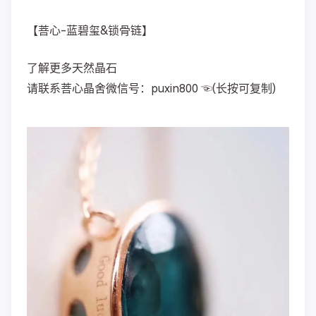
【菩心-蓝碧玺&锁骨链】
了解更多天然晶石
请联系菩心晶舍微信号：puxin800 ☜(长按可复制)