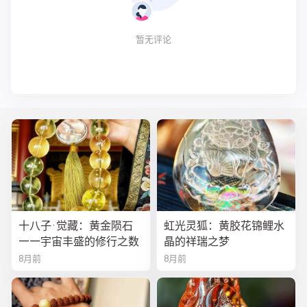
暂无评论
十八子·觉藏：黄金陨石
虹光灵狐：黄胶花锦鲤水
——宇宙丰盛的修行之数
晶的祥瑞之梦
8月前
8月前