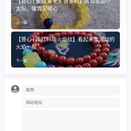
【菩心 | 蜜蜡 & 老矿青金石】蜜蜡犹如小
太阳，暖胃又暖心
上一篇
【菩心 | 南红玛瑙火焰纹】看起来像涌动的
火焰一般
下一篇