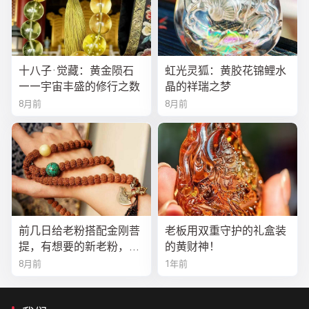
十八子·觉藏：黄金陨石
虹光灵狐：黄胶花锦鲤水
——宇宙丰盛的修行之数
晶的祥瑞之梦
8月前
8月前
前几日给老粉搭配金刚菩
老板用双重守护的礼盒装
提，有想要的新老粉，都
的黄财神！
可以来排队
8月前
1年前