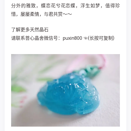
分外的雅致，蝶恋花兮花恋蝶，浮生如梦，值得珍
惜，屡屡柔情，与君共赏～～
了解更多天然晶石
请联系菩心晶舍微信号：puxin800 ☜(长按可复制)