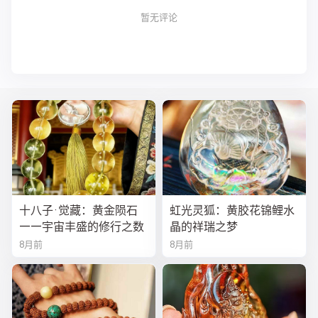
暂无评论
十八子·觉藏：黄金陨石
虹光灵狐：黄胶花锦鲤水
——宇宙丰盛的修行之数
晶的祥瑞之梦
8月前
8月前