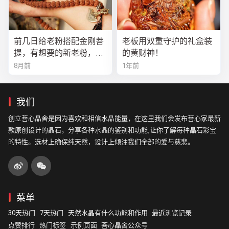
前几日给老粉搭配金刚菩
老板用双重守护的礼盒装
提，有想要的新老粉，都
的黄财神！
可以来排队
8月前
1年前
我们
创立菩心晶舍是因为喜欢和相信水晶能量，在这里我们会发布菩心家最新
款原创设计的晶石，分享各种水晶的鉴别和功能,让你了解每种晶石彩宝
的特性。选材上确保纯天然，设计上倾注我们全部的爱与慈悲。
菜单
30天热门
7天热门
天然水晶有什么功能和作用
最近浏览记录
点赞排行
热门标签
示例页面
菩心晶舍公众号