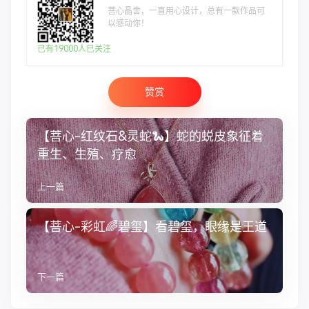
菩心晶舍，一直用心设计，总有一款作品可
以感动你！
已有19000人已关注
赞赏
【菩心-红纹石&灵蛇🐍】蛇的蜕皮象征着
重生、生殖、疗愈
上一篇
【菩心-彩虹🌈碧玺】看碧玺，眼缘是王道
下一篇