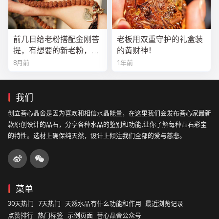
前几日给老粉搭配金刚菩
老板用双重守护的礼盒装
提，有想要的新老粉，都
的黄财神！
可以来排队
8月前
1年前
我们
创立菩心晶舍是因为喜欢和相信水晶能量，在这里我们会发布菩心家最新
款原创设计的晶石，分享各种水晶的鉴别和功能,让你了解每种晶石彩宝
的特性。选材上确保纯天然，设计上倾注我们全部的爱与慈悲。
菜单
30天热门
7天热门
天然水晶有什么功能和作用
最近浏览记录
点赞排行
热门标签
示例页面
菩心晶舍公众号