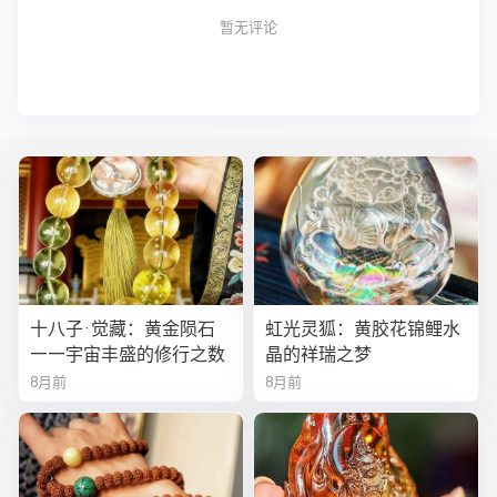
暂无评论
十八子·觉藏：黄金陨石
虹光灵狐：黄胶花锦鲤水
——宇宙丰盛的修行之数
晶的祥瑞之梦
8月前
8月前