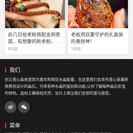
前几日给老粉搭配金刚菩
老板用双重守护的礼盒装
提，有想要的新老粉，都
的黄财神！
可以来排队
8月前
1年前
我们
创立菩心晶舍是因为喜欢和相信水晶能量，在这里我们会发布菩心家最新
款原创设计的晶石，分享各种水晶的鉴别和功能,让你了解每种晶石彩宝
的特性。选材上确保纯天然，设计上倾注我们全部的爱与慈悲。
菜单