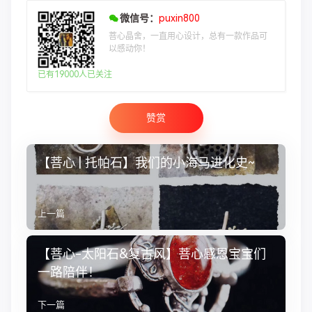
微信号：
puxin800
菩心晶舍，一直用心设计，总有一款作品可
以感动你！
已有19000人已关注
赞赏
【菩心 | 托帕石】我们的小海马进化史~
上一篇
【菩心-太阳石&复古风】菩心感恩宝宝们
一路陪伴！
下一篇