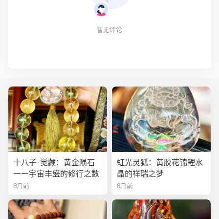
暂无评论
十八子·觉藏：黄金陨石
虹光灵狐：黄胶花锦鲤水
——宇宙丰盛的修行之数
晶的祥瑞之梦
8月前
8月前