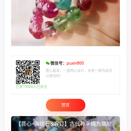
微信号：
puxin800
菩心晶舍，一直用心设计，总有一款作品可
以感动你！
已有19000人已关注
赞赏
【菩心-海纹石&客订】古代称手镯为跳脱