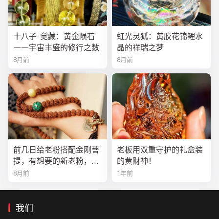
十八子·觉藏：黄金陨石
虹光灵狐：黄胶花锦鲤水
——宇宙丰盛的修行之数
晶的祥瑞之梦
8月前
8月前
前几日给老粉搭配金刚菩
老板用双重守护的礼盒装
提，有想要的新老粉，都
的黄财神！
可以来排队
8月前
1年前
我们