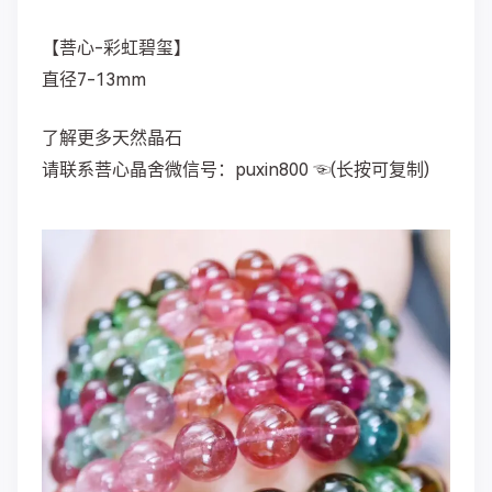
【菩心-彩虹碧玺】
直径7-13mm
了解更多天然晶石
请联系菩心晶舍微信号：puxin800 ☜(长按可复制)