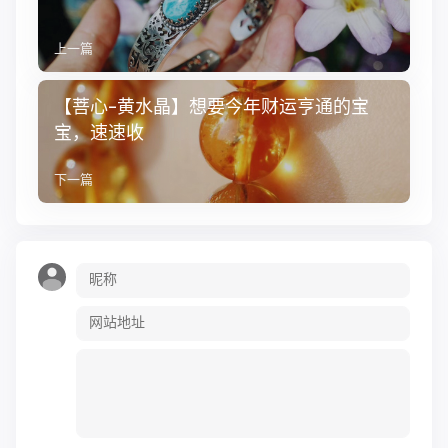
上一篇
【菩心-黄水晶】想要今年财运亨通的宝
宝，速速收
下一篇