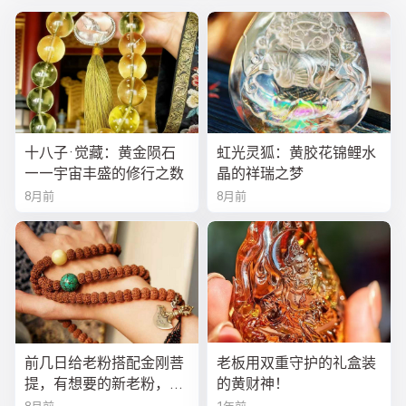
十八子·觉藏：黄金陨石
虹光灵狐：黄胶花锦鲤水
——宇宙丰盛的修行之数
晶的祥瑞之梦
8月前
8月前
前几日给老粉搭配金刚菩
老板用双重守护的礼盒装
提，有想要的新老粉，都
的黄财神！
可以来排队