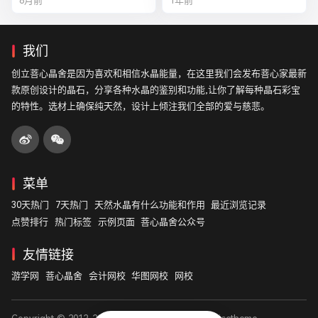
8月前
1年前
我们
创立菩心晶舍是因为喜欢和相信水晶能量，在这里我们会发布菩心家最新
款原创设计的晶石，分享各种水晶的鉴别和功能,让你了解每种晶石彩宝
的特性。选材上确保纯天然，设计上倾注我们全部的爱与慈悲。
菜单
30天热门
7天热门
天然水晶有什么功能和作用
最近浏览记录
点赞排行
热门标签
示例页面
菩心晶舍公众号
友情链接
游学网
菩心晶舍
会计网校
华图网校
网校