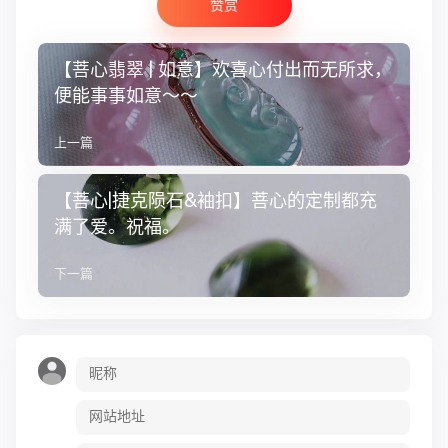
赞赏
【菩心翡翠 | 如意】欢喜心付出而无所求，
便能事事如意～～
上一篇
【菩心|捷克陨石&袖扣】菩心的定制都充
满了爱。祝福。
下一篇