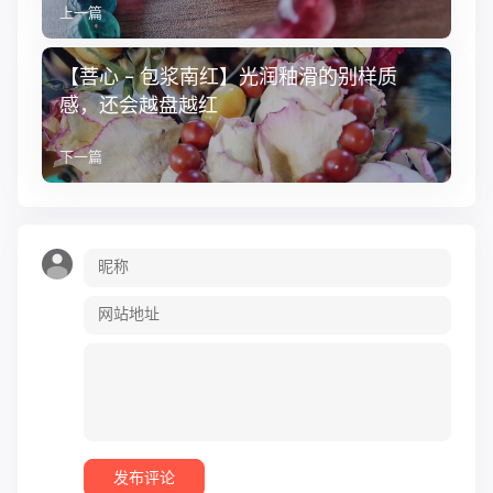
上一篇
【菩心 - 包浆南红】光润釉滑的别样质
感，还会越盘越红
下一篇