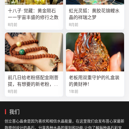
十八子·觉藏：黄金陨石
虹光灵狐：黄胶花锦鲤水
——宇宙丰盛的修行之数
晶的祥瑞之梦
8月前
8月前
前几日给老粉搭配金刚菩
老板用双重守护的礼盒装
提，有想要的新老粉，都
的黄财神！
可以来排队
8月前
1年前
我们
创立菩心晶舍是因为喜欢和相信水晶能量，在这里我们会发布菩心家最新
款原创设计的晶石，分享各种水晶的鉴别和功能,让你了解每种晶石彩宝