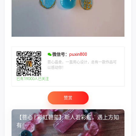
微信号：
puxin800
菩心晶舍，一直用心设计，总有一款作品可
以感动你！
已有19000人已关注
赞赏
【菩心 | 彩虹碧玺】斯人若彩虹，遇上方知
有