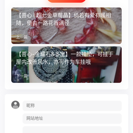
【菩心 | 超七金草莓晶】倘若有爱有暖相
随，便会一路花香满径
上一篇
【菩心-金耀石&多宝】一款挂坠，可挂于
屋内改善风水，亦可作为车挂哦
下一篇