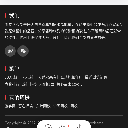
我们
创立菩心晶舍是因为喜欢和相信水晶能量，在这里我们会发布菩心家最新
款原创设计的晶石，分享各种水晶的鉴别和功能,让你了解每种晶石彩宝
的特性。选材上确保纯天然，设计上倾注我们全部的爱与慈悲。
菜单
30天热门
7天热门
天然水晶有什么功能和作用
最近浏览记录
点赞排行
热门标签
示例页面
菩心晶舍公众号
友情链接
游学网
菩心晶舍
会计网校
华图网校
网校
Copyright © 2012-2026
菩心晶舍
. Designed by
nicetheme
.
1