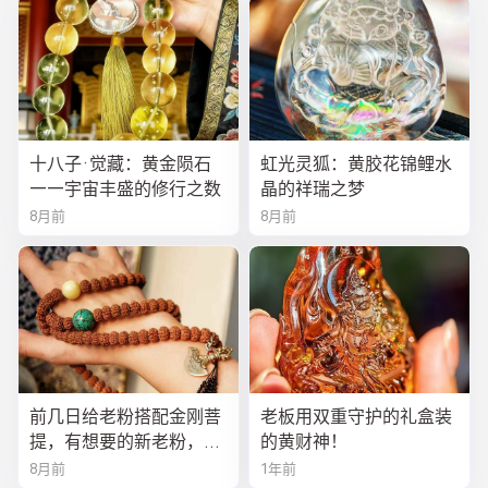
十八子·觉藏：黄金陨石
虹光灵狐：黄胶花锦鲤水
——宇宙丰盛的修行之数
晶的祥瑞之梦
8月前
8月前
前几日给老粉搭配金刚菩
老板用双重守护的礼盒装
提，有想要的新老粉，都
的黄财神！
可以来排队
8月前
1年前