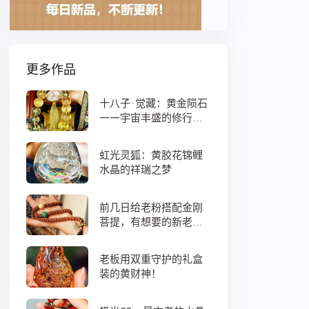
更多作品
十八子·觉藏：黄金陨石
——宇宙丰盛的修行之
数
虹光灵狐：黄胶花锦鲤
水晶的祥瑞之梦
前几日给老粉搭配金刚
菩提，有想要的新老
粉，都可以来排队
老板用双重守护的礼盒
装的黄财神！