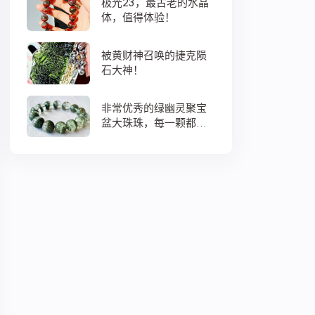
极光23，最古老的水晶
体，值得体验！
被黄财神召唤的捷克陨
石大神！
非常优秀的绿幽灵聚宝
盆大珠珠，每一颗都蕴
藏着大地母亲浓浓的爱
意