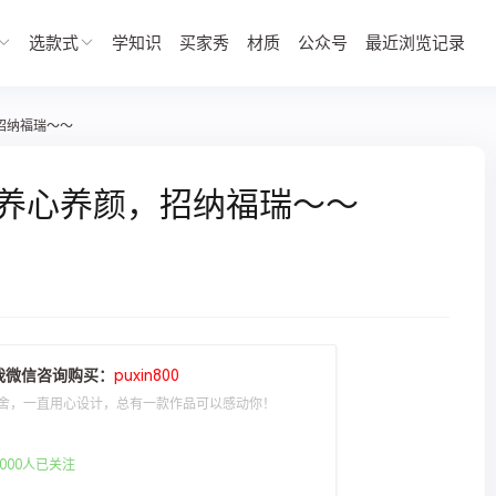
选款式
学知识
买家秀
材质
公众号
最近浏览记录
，招纳福瑞～～
】养心养颜，招纳福瑞～～
我微信咨询购买：
puxin800
舍，一直用心设计，总有一款作品可以感动你！
000人已关注