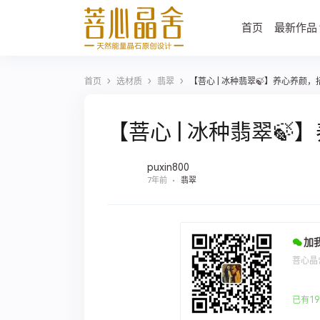
首页
最新作品
›
›
›
首页
选材质
翡翠
【菩心 | 冰种翡翠🍃】养心养颜
【菩心 | 冰种翡翠
puxin800
7年前
翡翠
加
菩心晶
已有19