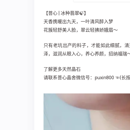
【菩心 | 冰种翡翠🍃】
天香携暖出九天，一叶清风醉入梦
花簇轻舒美人脸，翠云轻拂娇娥眉～
只有老坑出产的料子，才能如此细腻，清
泽，滋润从眼入心，养心养颜，招纳福瑞
了解更多天然晶石
请联系菩心晶舍微信号：puxin800 ☜(长