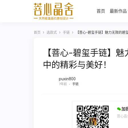
首页
最新作品
›
›
›
首页
选款式
手链
【菩心-碧玺手链】魅力无限的碧
【菩心-碧玺手链】魅
中的精彩与美好！
puxin800
7年前
手链
加
菩心晶