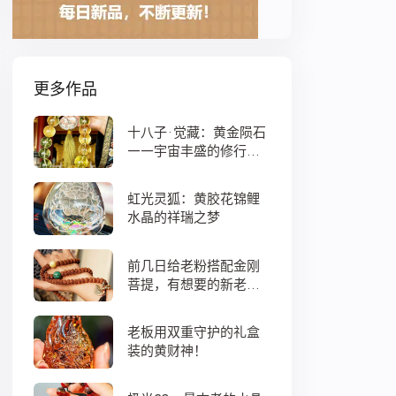
更多作品
十八子·觉藏：黄金陨石
——宇宙丰盛的修行之
数
虹光灵狐：黄胶花锦鲤
水晶的祥瑞之梦
前几日给老粉搭配金刚
菩提，有想要的新老
粉，都可以来排队
老板用双重守护的礼盒
装的黄财神！