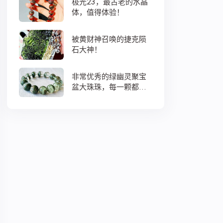
极光23，最古老的水晶
体，值得体验！
被黄财神召唤的捷克陨
石大神！
非常优秀的绿幽灵聚宝
盆大珠珠，每一颗都蕴
藏着大地母亲浓浓的爱
意